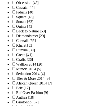
Obsession
[48]
Cassata
[44]
Fiducia
[40]
Square
[43]
Sonata
[62]
Quinta
[43]
Back to Nature
[53]
Diamondstreet
[29]
Catwalk
[55]
Kharat
[53]
Lumina
[39]
Green
[41]
Grafix
[26]
Wallton 2014
[20]
Miracle 2014
[5]
Seduction 2014
[4]
Tiles & More 2014
[9]
African Queen 2014
[7]
Brix
[17]
RollOver Fashion
[9]
Anthea
[18]
Girotondo
[57]