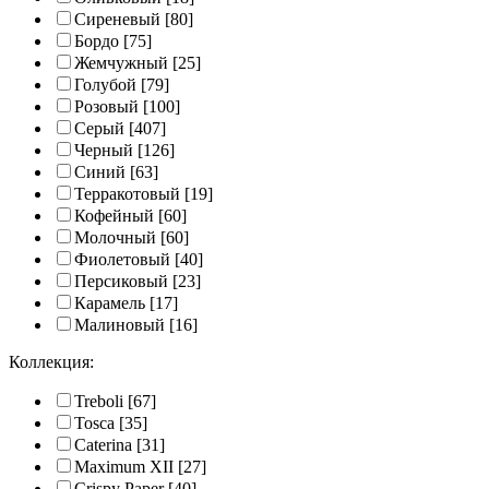
Сиреневый
[80]
Бордо
[75]
Жемчужный
[25]
Голубой
[79]
Розовый
[100]
Серый
[407]
Черный
[126]
Синий
[63]
Терракотовый
[19]
Кофейный
[60]
Молочный
[60]
Фиолетовый
[40]
Персиковый
[23]
Карамель
[17]
Малиновый
[16]
Коллекция:
Treboli
[67]
Tosca
[35]
Caterina
[31]
Maximum XII
[27]
Crispy Paper
[40]