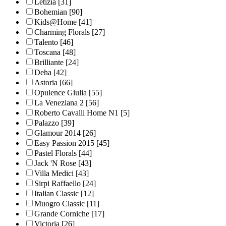
Letizia
[31]
Bohemian
[90]
Kids@Home
[41]
Charming Florals
[27]
Talento
[46]
Toscana
[48]
Brilliante
[24]
Deha
[42]
Astoria
[66]
Opulence Giulia
[55]
La Veneziana 2
[56]
Roberto Cavalli Home N1
[5]
Palazzo
[39]
Glamour 2014
[26]
Easy Passion 2015
[45]
Pastel Florals
[44]
Jack 'N Rose
[43]
Villa Medici
[43]
Sirpi Raffaello
[24]
Italian Classic
[12]
Muogro Сlassic
[11]
Grande Corniche
[17]
Victoria
[26]