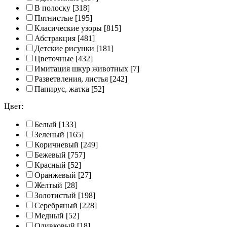
В полоску
[318]
Пятнистые
[195]
Класические узоры
[815]
Абстракция
[481]
Детские рисунки
[181]
Цветочные
[432]
Имитация шкур животных
[7]
Разветвления, листья
[242]
Папирус, жатка
[52]
Цвет:
Белый
[133]
Зеленый
[165]
Коричневый
[249]
Бежевый
[757]
Красный
[52]
Оранжевый
[27]
Желтый
[28]
Золотистый
[198]
Серебряный
[228]
Медный
[52]
Оливковый
[18]