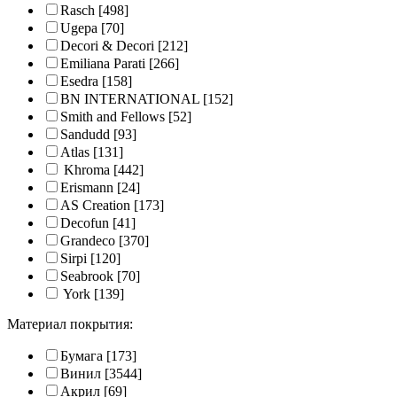
Rasch
[498]
Ugepa
[70]
Decori & Decori
[212]
Emiliana Parati
[266]
Esedra
[158]
BN INTERNATIONAL
[152]
Smith and Fellows
[52]
Sandudd
[93]
Atlas
[131]
Khroma
[442]
Erismann
[24]
AS Creation
[173]
Decofun
[41]
Grandeco
[370]
Sirpi
[120]
Seabrook
[70]
York
[139]
Материал покрытия:
Бумага
[173]
Винил
[3544]
Акрил
[69]