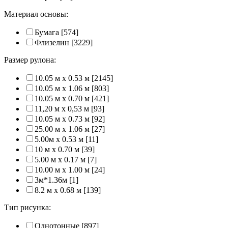
Материал основы:
Бумага
[574]
Флизелин
[3229]
Размер рулона:
10.05 м x 0.53 м
[2145]
10.05 м x 1.06 м
[803]
10.05 м x 0.70 м
[421]
11,20 м х 0,53 м
[93]
10.05 м x 0.73 м
[92]
25.00 м x 1.06 м
[27]
5.00м x 0.53 м
[11]
10 м x 0.70 м
[39]
5.00 м x 0.17 м
[7]
10.00 м x 1.00 м
[24]
3м*1.36м
[1]
8.2 м x 0.68 м
[139]
Тип рисунка:
Однотонные
[897]