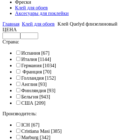
Фрески
Клей для обоев
Аксесуары для поклейки
Главная
Клей для обоев
Клей Quelyd флизелиновый
ЦЕНА
Страна:
Испания
[67]
Италия
[1144]
Германия
[1034]
Франция
[70]
Голландия
[152]
Англия
[93]
Финляндия
[93]
Бельгия
[943]
США
[209]
Производитель:
ICH
[67]
Cristiana Masi
[385]
Marburg
[342]