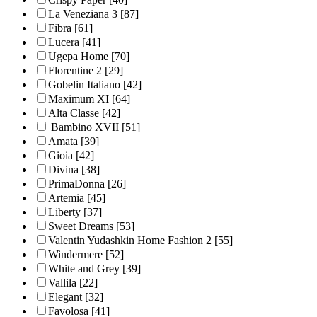
La Veneziana 3
[87]
Fibra
[61]
Lucera
[41]
Ugepa Home
[70]
Florentine 2
[29]
Gobelin Italiano
[42]
Maximum XI
[64]
Alta Classe
[42]
Bambino XVII
[51]
Amata
[39]
Gioia
[42]
Divina
[38]
PrimaDonna
[26]
Artemia
[45]
Liberty
[37]
Sweet Dreams
[53]
Valentin Yudashkin Home Fashion 2
[55]
Windermere
[52]
White and Grey
[39]
Vallila
[22]
Elegant
[32]
Favolosa
[41]