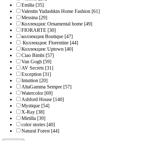
Emilia
[35]
Valentin Yudashkin Home Fashion
[61]
Messina
[29]
Коллекция: Ornamental home
[49]
FIORARTE
[30]
коллекция Boutique
[47]
Коллекция: Florentine
[44]
Коллекция: Uptown
[40]
Ciao Bimbi
[57]
Van Gogh
[59]
AV Secrets
[31]
Exception
[31]
Intuition
[20]
AltaGamma Sempre
[57]
Watercolor
[69]
Ashford House
[140]
Mystique
[54]
X-Ray
[38]
Mirtilla
[39]
color stories
[40]
Natural Forest
[44]