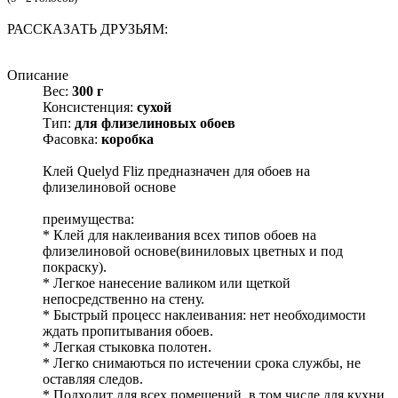
РАССКАЗАТЬ ДРУЗЬЯМ:
Описание
Вес:
300 г
Консистенция:
сухой
Тип:
для флизелиновых обоев
Фасовка:
коробка
Клей Quelyd Fliz предназначен для обоев на
флизелиновой основе
преимущества:
* Клей для наклеивания всех типов обоев на
флизелиновой основе(виниловых цветных и под
покраску).
* Легкое нанесение валиком или щеткой
непосредственно на стену.
* Быстрый процесс наклеивания: нет необходимости
ждать пропитывания обоев.
* Легкая стыковка полотен.
* Легко снимаються по истечении срока службы, не
оставляя следов.
* Подходит для всех помещений, в том числе для кухни