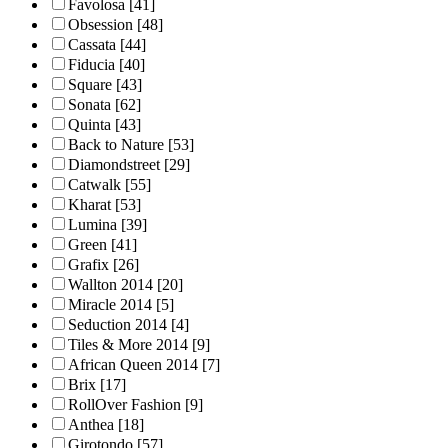
Favolosa
[41]
Obsession
[48]
Cassata
[44]
Fiducia
[40]
Square
[43]
Sonata
[62]
Quinta
[43]
Back to Nature
[53]
Diamondstreet
[29]
Catwalk
[55]
Kharat
[53]
Lumina
[39]
Green
[41]
Grafix
[26]
Wallton 2014
[20]
Miracle 2014
[5]
Seduction 2014
[4]
Tiles & More 2014
[9]
African Queen 2014
[7]
Brix
[17]
RollOver Fashion
[9]
Anthea
[18]
Girotondo
[57]