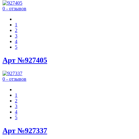
0 - отзывов
1
2
3
4
5
Арт №927405
0 - отзывов
1
2
3
4
5
Арт №927337