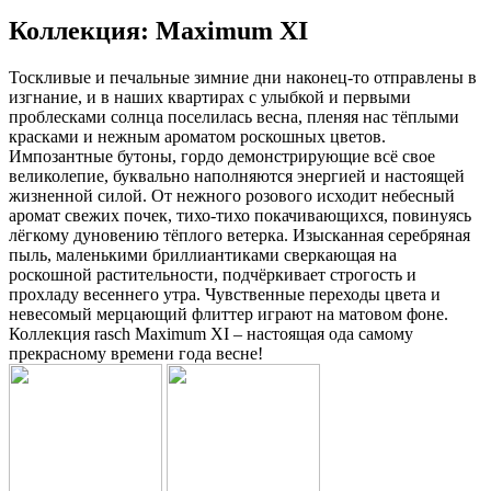
Коллекция: Maximum XI
Тоскливые и печальные зимние дни наконец-то отправлены в
изгнание, и в наших квартирах с улыбкой и первыми
проблесками солнца поселилась весна, пленяя нас тёплыми
красками и нежным ароматом роскошных цветов.
Импозантные бутоны, гордо демонстрирующие всё свое
великолепие, буквально наполняются энергией и настоящей
жизненной силой. От нежного розового исходит небесный
аромат свежих почек, тихо-тихо покачивающихся, повинуясь
лёгкому дуновению тёплого ветерка. Изысканная серебряная
пыль, маленькими бриллиантиками сверкающая на
роскошной растительности, подчёркивает строгость и
прохладу весеннего утра. Чувственные переходы цвета и
невесомый мерцающий флиттер играют на матовом фоне.
Коллекция rasch Maximum XI – настоящая ода самому
прекрасному времени года весне!