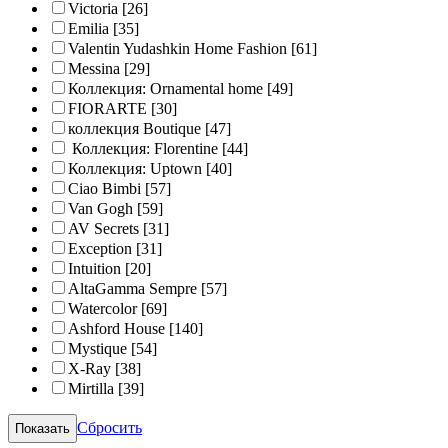
Victoria
[26]
Emilia
[35]
Valentin Yudashkin Home Fashion
[61]
Messina
[29]
Коллекция: Ornamental home
[49]
FIORARTE
[30]
коллекция Boutique
[47]
Коллекция: Florentine
[44]
Коллекция: Uptown
[40]
Ciao Bimbi
[57]
Van Gogh
[59]
AV Secrets
[31]
Exception
[31]
Intuition
[20]
AltaGamma Sempre
[57]
Watercolor
[69]
Ashford House
[140]
Mystique
[54]
X-Ray
[38]
Mirtilla
[39]
Сбросить