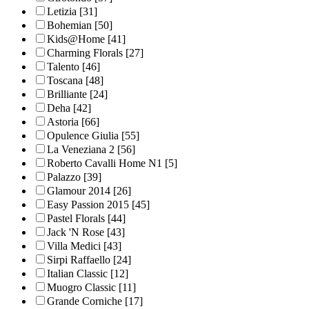
Letizia
[31]
Bohemian
[50]
Kids@Home
[41]
Charming Florals
[27]
Talento
[46]
Toscana
[48]
Brilliante
[24]
Deha
[42]
Astoria
[66]
Opulence Giulia
[55]
La Veneziana 2
[56]
Roberto Cavalli Home N1
[5]
Palazzo
[39]
Glamour 2014
[26]
Easy Passion 2015
[45]
Pastel Florals
[44]
Jack 'N Rose
[43]
Villa Medici
[43]
Sirpi Raffaello
[24]
Italian Classic
[12]
Muogro Сlassic
[11]
Grande Corniche
[17]