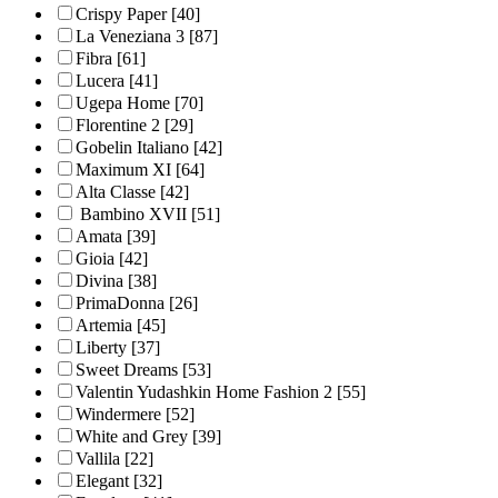
Crispy Paper
[40]
La Veneziana 3
[87]
Fibra
[61]
Lucera
[41]
Ugepa Home
[70]
Florentine 2
[29]
Gobelin Italiano
[42]
Maximum XI
[64]
Alta Classe
[42]
Bambino XVII
[51]
Amata
[39]
Gioia
[42]
Divina
[38]
PrimaDonna
[26]
Artemia
[45]
Liberty
[37]
Sweet Dreams
[53]
Valentin Yudashkin Home Fashion 2
[55]
Windermere
[52]
White and Grey
[39]
Vallila
[22]
Elegant
[32]