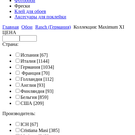
Фотообои
Фрески
Клей для обоев
Аксесуары для поклейки
Главная
Обои
Rasch (Германия)
Коллекция: Maximum XI
ЦЕНА
Страна:
Испания
[67]
Италия
[1144]
Германия
[1034]
Франция
[70]
Голландия
[112]
Англия
[93]
Финляндия
[93]
Бельгия
[859]
США
[209]
Производитель:
ICH
[67]
Cristiana Masi
[385]