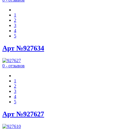
1
2
3
4
5
Арт №927634
0 - отзывов
1
2
3
4
5
Арт №927627