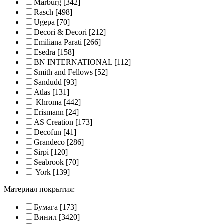
Marburg
[342]
Rasch
[498]
Ugepa
[70]
Decori & Decori
[212]
Emiliana Parati
[266]
Esedra
[158]
BN INTERNATIONAL
[112]
Smith and Fellows
[52]
Sandudd
[93]
Atlas
[131]
Khroma
[442]
Erismann
[24]
AS Creation
[173]
Decofun
[41]
Grandeco
[286]
Sirpi
[120]
Seabrook
[70]
York
[139]
Материал покрытия:
Бумага
[173]
Винил
[3420]