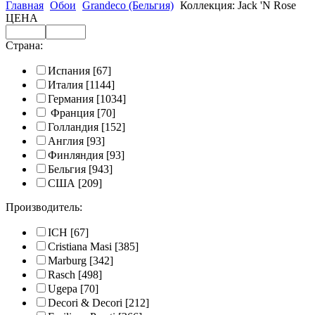
Главная
Обои
Grandeco (Бельгия)
Коллекция: Jack 'N Rose
ЦЕНА
Страна:
Испания
[67]
Италия
[1144]
Германия
[1034]
Франция
[70]
Голландия
[152]
Англия
[93]
Финляндия
[93]
Бельгия
[943]
США
[209]
Производитель:
ICH
[67]
Cristiana Masi
[385]
Marburg
[342]
Rasch
[498]
Ugepa
[70]
Decori & Decori
[212]