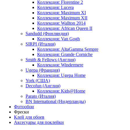
Коллекция: Florentine 2
Коллекция: Lucera
Коллекция: Maximum XI
Коллекция: Maximum XII
Коллекция: Wallton 2014
Коллекция: African Queen II
Sandudd (Финляндия)
Коллекция: Van Gogh
SIRPI (Италия)
Коллекция: AltaGamma Sempre
Коллекция: Grande Corniche
Smith & Fellows (Англия)
Коллекция: Windermere
Ugepa (Франция)
Коллекция: Ugepa Home
York (США)
Decofun (Англия)
Коллекция: Kids@Home
Parato (Италия)
BN International (Нидерланды)
Фотообои
Фрески
Клей для обоев
Аксесуары для поклейки