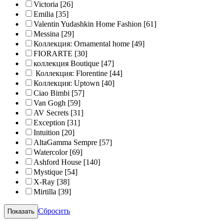
Victoria
[26]
Emilia
[35]
Valentin Yudashkin Home Fashion
[61]
Messina
[29]
Коллекция: Ornamental home
[49]
FIORARTE
[30]
коллекция Boutique
[47]
Коллекция: Florentine
[44]
Коллекция: Uptown
[40]
Ciao Bimbi
[57]
Van Gogh
[59]
AV Secrets
[31]
Exception
[31]
Intuition
[20]
AltaGamma Sempre
[57]
Watercolor
[69]
Ashford House
[140]
Mystique
[54]
X-Ray
[38]
Mirtilla
[39]
Сбросить