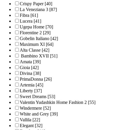
Crispy Paper
[40]
La Veneziana 3
[87]
Fibra
[61]
Lucera
[41]
Ugepa Home
[70]
Florentine 2
[29]
Gobelin Italiano
[42]
Maximum XI
[64]
Alta Classe
[42]
Bambino XVII
[51]
Amata
[39]
Gioia
[42]
Divina
[38]
PrimaDonna
[26]
Artemia
[45]
Liberty
[37]
Sweet Dreams
[53]
Valentin Yudashkin Home Fashion 2
[55]
Windermere
[52]
White and Grey
[39]
Vallila
[22]
Elegant
[32]