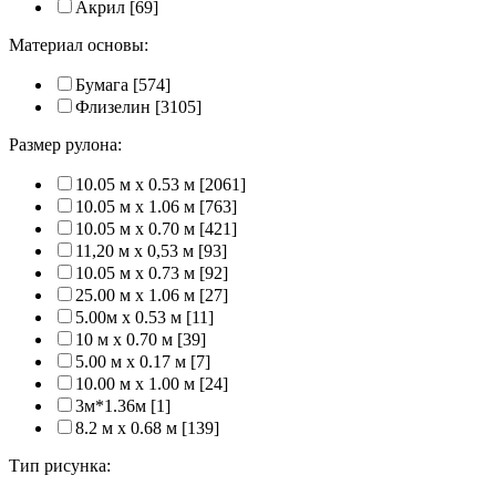
Акрил
[69]
Материал основы:
Бумага
[574]
Флизелин
[3105]
Размер рулона:
10.05 м x 0.53 м
[2061]
10.05 м x 1.06 м
[763]
10.05 м x 0.70 м
[421]
11,20 м х 0,53 м
[93]
10.05 м x 0.73 м
[92]
25.00 м x 1.06 м
[27]
5.00м x 0.53 м
[11]
10 м x 0.70 м
[39]
5.00 м x 0.17 м
[7]
10.00 м x 1.00 м
[24]
3м*1.36м
[1]
8.2 м x 0.68 м
[139]
Тип рисунка: