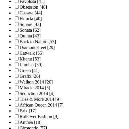
Favolosa
[41]
Obsession
[48]
Cassata
[44]
Fiducia
[40]
Square
[43]
Sonata
[62]
Quinta
[43]
Back to Nature
[53]
Diamondstreet
[29]
Catwalk
[55]
Kharat
[53]
Lumina
[39]
Green
[41]
Grafix
[26]
Wallton 2014
[20]
Miracle 2014
[5]
Seduction 2014
[4]
Tiles & More 2014
[9]
African Queen 2014
[7]
Brix
[17]
RollOver Fashion
[9]
Anthea
[18]
Girotondo
[57]