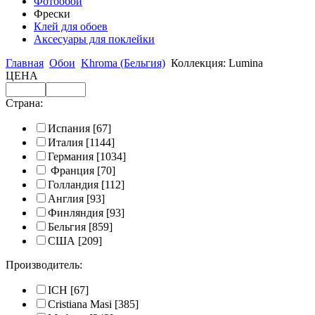
Фотообои
Фрески
Клей для обоев
Аксесуары для поклейки
Главная
Обои
Khroma (Бельгия)
Коллекция: Lumina
ЦЕНА
Страна:
Испания
[67]
Италия
[1144]
Германия
[1034]
Франция
[70]
Голландия
[112]
Англия
[93]
Финляндия
[93]
Бельгия
[859]
США
[209]
Производитель:
ICH
[67]
Cristiana Masi
[385]