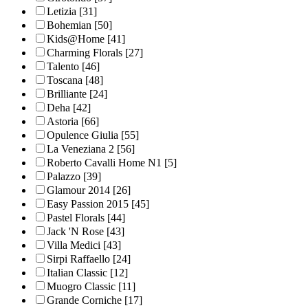
Letizia
[31]
Bohemian
[50]
Kids@Home
[41]
Charming Florals
[27]
Talento
[46]
Toscana
[48]
Brilliante
[24]
Deha
[42]
Astoria
[66]
Opulence Giulia
[55]
La Veneziana 2
[56]
Roberto Cavalli Home N1
[5]
Palazzo
[39]
Glamour 2014
[26]
Easy Passion 2015
[45]
Pastel Florals
[44]
Jack 'N Rose
[43]
Villa Medici
[43]
Sirpi Raffaello
[24]
Italian Classic
[12]
Muogro Сlassic
[11]
Grande Corniche
[17]