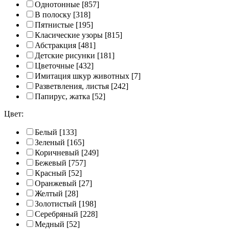
Однотонные
[857]
В полоску
[318]
Пятнистые
[195]
Класические узоры
[815]
Абстракция
[481]
Детские рисунки
[181]
Цветочные
[432]
Имитация шкур животных
[7]
Разветвления, листья
[242]
Папирус, жатка
[52]
Цвет:
Белый
[133]
Зеленый
[165]
Коричневый
[249]
Бежевый
[757]
Красный
[52]
Оранжевый
[27]
Желтый
[28]
Золотистый
[198]
Серебряный
[228]
Медный
[52]