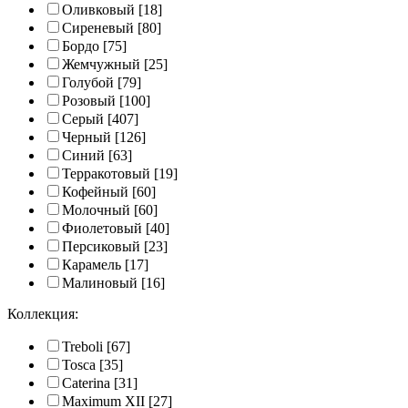
Оливковый
[18]
Сиреневый
[80]
Бордо
[75]
Жемчужный
[25]
Голубой
[79]
Розовый
[100]
Серый
[407]
Черный
[126]
Синий
[63]
Терракотовый
[19]
Кофейный
[60]
Молочный
[60]
Фиолетовый
[40]
Персиковый
[23]
Карамель
[17]
Малиновый
[16]
Коллекция:
Treboli
[67]
Tosca
[35]
Caterina
[31]
Maximum XII
[27]