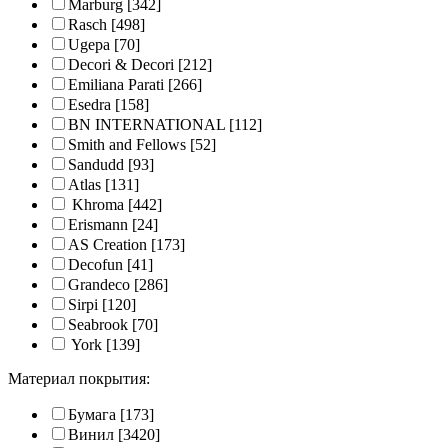
Marburg
[342]
Rasch
[498]
Ugepa
[70]
Decori & Decori
[212]
Emiliana Parati
[266]
Esedra
[158]
BN INTERNATIONAL
[112]
Smith and Fellows
[52]
Sandudd
[93]
Atlas
[131]
Khroma
[442]
Erismann
[24]
AS Creation
[173]
Decofun
[41]
Grandeco
[286]
Sirpi
[120]
Seabrook
[70]
York
[139]
Материал покрытия:
Бумага
[173]
Винил
[3420]