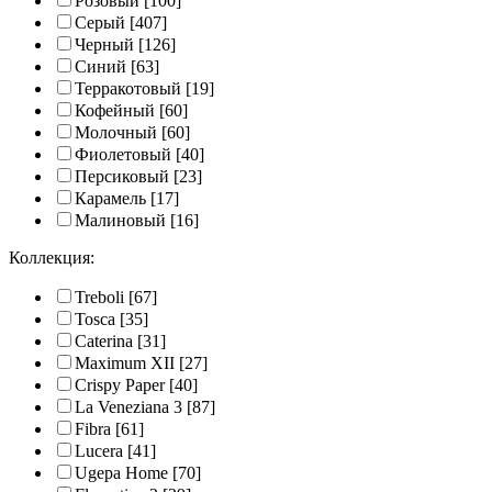
Розовый
[100]
Серый
[407]
Черный
[126]
Синий
[63]
Терракотовый
[19]
Кофейный
[60]
Молочный
[60]
Фиолетовый
[40]
Персиковый
[23]
Карамель
[17]
Малиновый
[16]
Коллекция:
Treboli
[67]
Tosca
[35]
Caterina
[31]
Maximum XII
[27]
Crispy Paper
[40]
La Veneziana 3
[87]
Fibra
[61]
Lucera
[41]
Ugepa Home
[70]