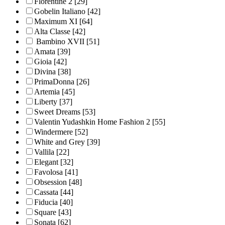
Florentine 2
[29]
Gobelin Italiano
[42]
Maximum XI
[64]
Alta Classe
[42]
Bambino XVII
[51]
Amata
[39]
Gioia
[42]
Divina
[38]
PrimaDonna
[26]
Artemia
[45]
Liberty
[37]
Sweet Dreams
[53]
Valentin Yudashkin Home Fashion 2
[55]
Windermere
[52]
White and Grey
[39]
Vallila
[22]
Elegant
[32]
Favolosa
[41]
Obsession
[48]
Cassata
[44]
Fiducia
[40]
Square
[43]
Sonata
[62]