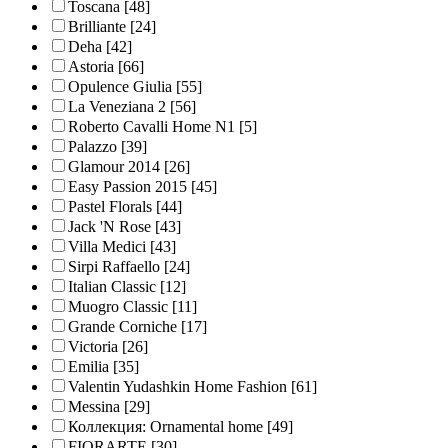
Toscana
[48]
Brilliante
[24]
Deha
[42]
Astoria
[66]
Opulence Giulia
[55]
La Veneziana 2
[56]
Roberto Cavalli Home N1
[5]
Palazzo
[39]
Glamour 2014
[26]
Easy Passion 2015
[45]
Pastel Florals
[44]
Jack 'N Rose
[43]
Villa Medici
[43]
Sirpi Raffaello
[24]
Italian Classic
[12]
Muogro Сlassic
[11]
Grande Corniche
[17]
Victoria
[26]
Emilia
[35]
Valentin Yudashkin Home Fashion
[61]
Messina
[29]
Коллекция: Ornamental home
[49]
FIORARTE
[30]