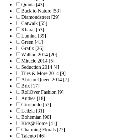
Quinta
[43]
Back to Nature
[53]
Diamondstreet
[29]
Catwalk
[55]
Kharat
[53]
Lumina
[39]
Green
[41]
Grafix
[26]
Wallton 2014
[20]
Miracle 2014
[5]
Seduction 2014
[4]
Tiles & More 2014
[9]
African Queen 2014
[7]
Brix
[17]
RollOver Fashion
[9]
Anthea
[18]
Girotondo
[57]
Letizia
[31]
Bohemian
[90]
Kids@Home
[41]
Charming Florals
[27]
Talento
[46]