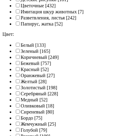
Цветочные
[432]
Имитация шкур животных
[7]
Разветвления, листья
[242]
Папирус, жатка
[52]
Цвет:
Белый
[133]
Зеленый
[165]
Коричневый
[249]
Бежевый
[757]
Красный
[52]
Оранжевый
[27]
Желтый
[28]
Золотистый
[198]
Серебряный
[228]
Медный
[52]
Оливковый
[18]
Сиреневый
[80]
Бордо
[75]
Жемчужный
[25]
Голубой
[79]