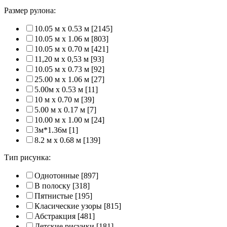
Размер рулона:
10.05 м x 0.53 м
[2145]
10.05 м x 1.06 м
[803]
10.05 м x 0.70 м
[421]
11,20 м х 0,53 м
[93]
10.05 м x 0.73 м
[92]
25.00 м x 1.06 м
[27]
5.00м x 0.53 м
[11]
10 м x 0.70 м
[39]
5.00 м x 0.17 м
[7]
10.00 м x 1.00 м
[24]
3м*1.36м
[1]
8.2 м x 0.68 м
[139]
Тип рисунка:
Однотонные
[897]
В полоску
[318]
Пятнистые
[195]
Класические узоры
[815]
Абстракция
[481]
Детские рисунки
[181]