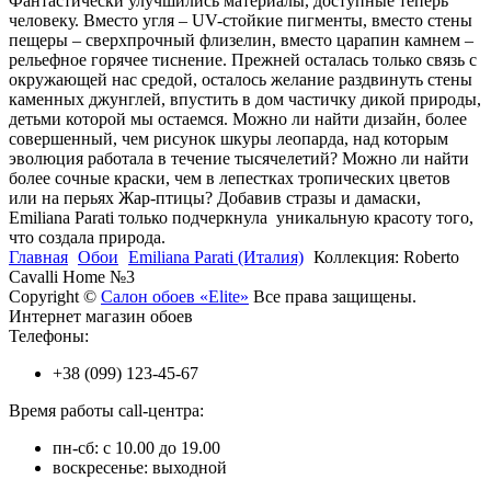
Фантастически улучшились материалы, доступные теперь
человеку. Вместо угля – UV-стойкие пигменты, вместо стены
пещеры – сверхпрочный флизелин, вместо царапин камнем –
рельефное горячее тиснение. Прежней осталась только связь с
окружающей нас средой, осталось желание раздвинуть стены
каменных джунглей, впустить в дом частичку дикой природы,
детьми которой мы остаемся. Можно ли найти дизайн, более
совершенный, чем рисунок шкуры леопарда, над которым
эволюция работала в течение тысячелетий? Можно ли найти
более сочные краски, чем в лепестках тропических цветов
или на перьях Жар-птицы? Добавив стразы и дамаски,
Emiliana Parati только подчеркнула уникальную красоту того,
что создала природа.
Главная
Обои
Emiliana Parati (Италия)
Коллекция: Roberto
Cavalli Home №3
Copyright ©
Салон обоев «Elite»
Все права защищены.
Интернет магазин обоев
Телефоны:
+38 (099) 123-45-67
Время работы call-центра:
пн-сб: с 10.00 до 19.00
воскресенье: выходной