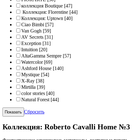
коллекция Boutique
[47]
Коллекция: Florentine
[44]
Коллекция: Uptown
[40]
Ciao Bimbi
[57]
Van Gogh
[59]
AV Secrets
[31]
Exception
[31]
Intuition
[20]
AltaGamma Sempre
[57]
Watercolor
[69]
Ashford House
[140]
Mystique
[54]
X-Ray
[38]
Mirtilla
[39]
color stories
[40]
Natural Forest
[44]
Сбросить
Коллекция: Roberto Cavalli Home №3