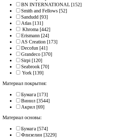
BN INTERNATIONAL
[152]
Smith and Fellows
[52]
Sandudd
[93]
Atlas
[131]
Khroma
[442]
Erismann
[24]
AS Creation
[173]
Decofun
[41]
Grandeco
[370]
Sirpi
[120]
Seabrook
[70]
York
[139]
Материал покрытия:
Бумага
[173]
Винил
[3544]
Акрил
[69]
Материал основы:
Бумага
[574]
Флизелин
[3229]