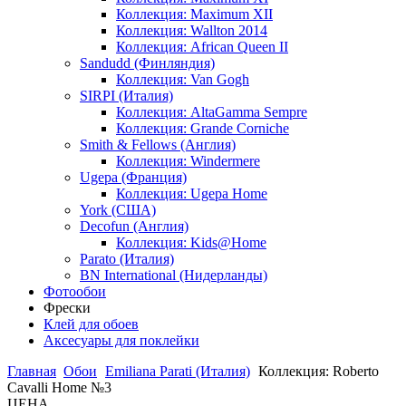
Коллекция: Maximum XII
Коллекция: Wallton 2014
Коллекция: African Queen II
Sandudd (Финляндия)
Коллекция: Van Gogh
SIRPI (Италия)
Коллекция: AltaGamma Sempre
Коллекция: Grande Corniche
Smith & Fellows (Англия)
Коллекция: Windermere
Ugepa (Франция)
Коллекция: Ugepa Home
York (США)
Decofun (Англия)
Коллекция: Kids@Home
Parato (Италия)
BN International (Нидерланды)
Фотообои
Фрески
Клей для обоев
Аксесуары для поклейки
Главная
Обои
Emiliana Parati (Италия)
Коллекция: Roberto
Cavalli Home №3
ЦЕНА