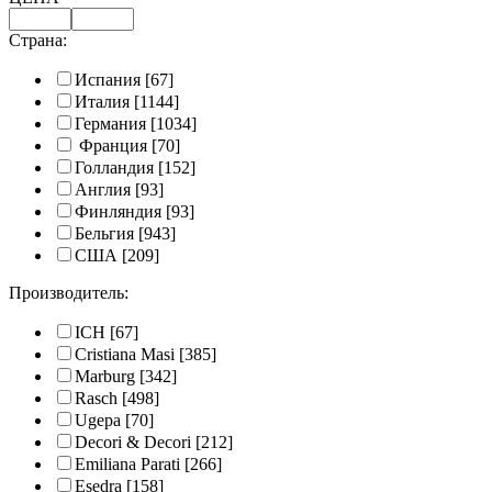
Страна:
Испания
[67]
Италия
[1144]
Германия
[1034]
Франция
[70]
Голландия
[152]
Англия
[93]
Финляндия
[93]
Бельгия
[943]
США
[209]
Производитель:
ICH
[67]
Cristiana Masi
[385]
Marburg
[342]
Rasch
[498]
Ugepa
[70]
Decori & Decori
[212]
Emiliana Parati
[266]
Esedra
[158]