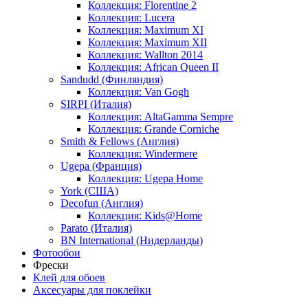
Коллекция: Florentine 2
Коллекция: Lucera
Коллекция: Maximum XI
Коллекция: Maximum XII
Коллекция: Wallton 2014
Коллекция: African Queen II
Sandudd (Финляндия)
Коллекция: Van Gogh
SIRPI (Италия)
Коллекция: AltaGamma Sempre
Коллекция: Grande Corniche
Smith & Fellows (Англия)
Коллекция: Windermere
Ugepa (Франция)
Коллекция: Ugepa Home
York (США)
Decofun (Англия)
Коллекция: Kids@Home
Parato (Италия)
BN International (Нидерланды)
Фотообои
Фрески
Клей для обоев
Аксесуары для поклейки