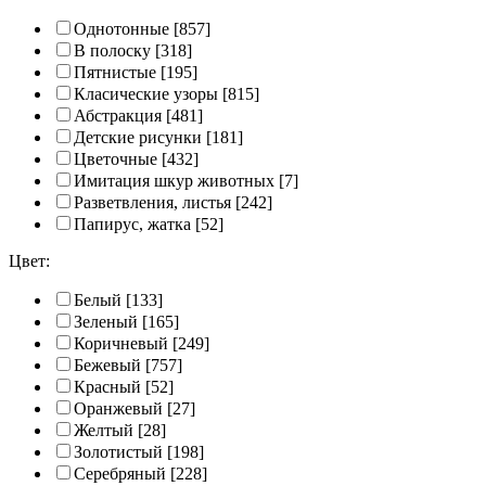
Однотонные
[857]
В полоску
[318]
Пятнистые
[195]
Класические узоры
[815]
Абстракция
[481]
Детские рисунки
[181]
Цветочные
[432]
Имитация шкур животных
[7]
Разветвления, листья
[242]
Папирус, жатка
[52]
Цвет:
Белый
[133]
Зеленый
[165]
Коричневый
[249]
Бежевый
[757]
Красный
[52]
Оранжевый
[27]
Желтый
[28]
Золотистый
[198]
Серебряный
[228]