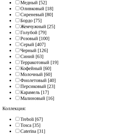
Медный
[52]
Оливковый
[18]
Сиреневый
[80]
Бордо
[75]
Жемчужный
[25]
Голубой
[79]
Розовый
[100]
Серый
[407]
Черный
[126]
Синий
[63]
Терракотовый
[19]
Кофейный
[60]
Молочный
[60]
Фиолетовый
[40]
Персиковый
[23]
Карамель
[17]
Малиновый
[16]
Коллекция:
Treboli
[67]
Tosca
[35]
Caterina
[31]