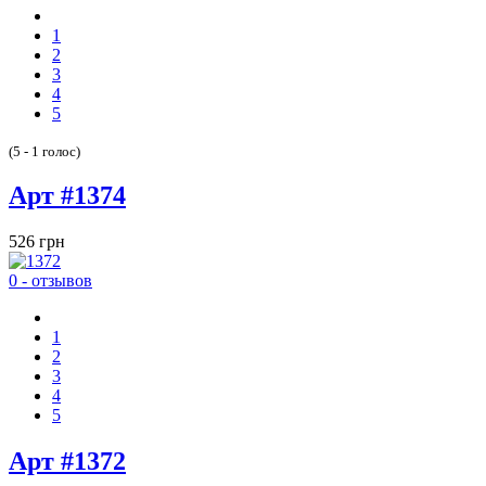
1
2
3
4
5
(5 - 1 голос)
Арт #1374
526 грн
0 - отзывов
1
2
3
4
5
Арт #1372