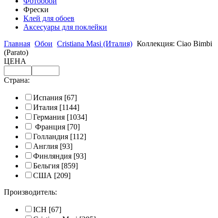
Фотообои
Фрески
Клей для обоев
Аксесуары для поклейки
Главная
Обои
Cristiana Masi (Италия)
Коллекция: Ciao Bimbi
(Parato)
ЦЕНА
Страна:
Испания
[67]
Италия
[1144]
Германия
[1034]
Франция
[70]
Голландия
[112]
Англия
[93]
Финляндия
[93]
Бельгия
[859]
США
[209]
Производитель:
ICH
[67]