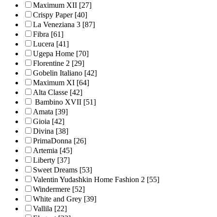
Maximum XII
[27]
Crispy Paper
[40]
La Veneziana 3
[87]
Fibra
[61]
Lucera
[41]
Ugepa Home
[70]
Florentine 2
[29]
Gobelin Italiano
[42]
Maximum XI
[64]
Alta Classe
[42]
Bambino XVII
[51]
Amata
[39]
Gioia
[42]
Divina
[38]
PrimaDonna
[26]
Artemia
[45]
Liberty
[37]
Sweet Dreams
[53]
Valentin Yudashkin Home Fashion 2
[55]
Windermere
[52]
White and Grey
[39]
Vallila
[22]