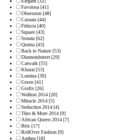
Elegant
[32]
Favolosa
[41]
Obsession
[48]
Cassata
[44]
Fiducia
[40]
Square
[43]
Sonata
[62]
Quinta
[43]
Back to Nature
[53]
Diamondstreet
[29]
Catwalk
[55]
Kharat
[53]
Lumina
[39]
Green
[41]
Grafix
[26]
Wallton 2014
[20]
Miracle 2014
[5]
Seduction 2014
[4]
Tiles & More 2014
[9]
African Queen 2014
[7]
Brix
[17]
RollOver Fashion
[9]
Anthea
[18]