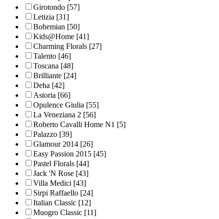
Girotondo
[57]
Letizia
[31]
Bohemian
[50]
Kids@Home
[41]
Charming Florals
[27]
Talento
[46]
Toscana
[48]
Brilliante
[24]
Deha
[42]
Astoria
[66]
Opulence Giulia
[55]
La Veneziana 2
[56]
Roberto Cavalli Home N1
[5]
Palazzo
[39]
Glamour 2014
[26]
Easy Passion 2015
[45]
Pastel Florals
[44]
Jack 'N Rose
[43]
Villa Medici
[43]
Sirpi Raffaello
[24]
Italian Classic
[12]
Muogro Сlassic
[11]