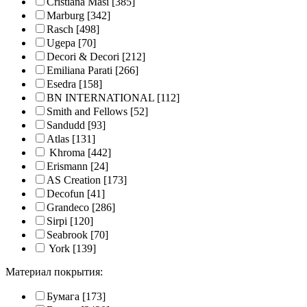
Cristiana Masi
[385]
Marburg
[342]
Rasch
[498]
Ugepa
[70]
Decori & Decori
[212]
Emiliana Parati
[266]
Esedra
[158]
BN INTERNATIONAL
[112]
Smith and Fellows
[52]
Sandudd
[93]
Atlas
[131]
Khroma
[442]
Erismann
[24]
AS Creation
[173]
Decofun
[41]
Grandeco
[286]
Sirpi
[120]
Seabrook
[70]
York
[139]
Материал покрытия:
Бумага
[173]