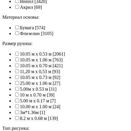
Винил
[3420]
Акрил
[69]
Материал основы:
Бумага
[574]
Флизелин
[3105]
Размер рулона:
10.05 м x 0.53 м
[2061]
10.05 м x 1.06 м
[763]
10.05 м x 0.70 м
[421]
11,20 м х 0,53 м
[93]
10.05 м x 0.73 м
[92]
25.00 м x 1.06 м
[27]
5.00м x 0.53 м
[11]
10 м x 0.70 м
[39]
5.00 м x 0.17 м
[7]
10.00 м x 1.00 м
[24]
3м*1.36м
[1]
8.2 м x 0.68 м
[139]
Тип рисунка: