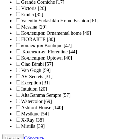
Grande Corniche
[17]
Victoria
[26]
Emilia
[35]
Valentin Yudashkin Home Fashion
[61]
Messina
[29]
Коллекция: Ornamental home
[49]
FIORARTE
[30]
коллекция Boutique
[47]
Коллекция: Florentine
[44]
Коллекция: Uptown
[40]
Ciao Bimbi
[57]
Van Gogh
[59]
AV Secrets
[31]
Exception
[31]
Intuition
[20]
AltaGamma Sempre
[57]
Watercolor
[69]
Ashford House
[140]
Mystique
[54]
X-Ray
[38]
Mirtilla
[39]
Сбросить