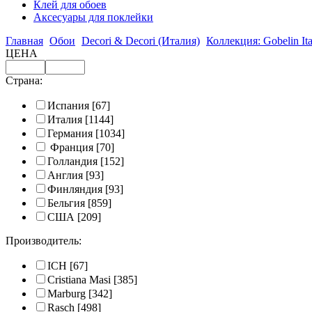
Клей для обоев
Аксесуары для поклейки
Главная
Обои
Decori & Decori (Италия)
Коллекция: Gobelin Ita
ЦЕНА
Страна:
Испания
[67]
Италия
[1144]
Германия
[1034]
Франция
[70]
Голландия
[152]
Англия
[93]
Финляндия
[93]
Бельгия
[859]
США
[209]
Производитель:
ICH
[67]
Cristiana Masi
[385]
Marburg
[342]
Rasch
[498]