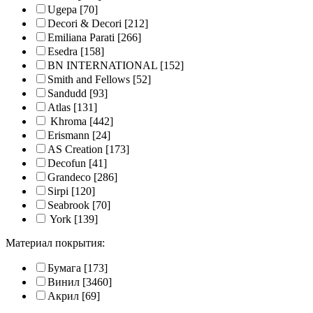
Ugepa
[70]
Decori & Decori
[212]
Emiliana Parati
[266]
Esedra
[158]
BN INTERNATIONAL
[152]
Smith and Fellows
[52]
Sandudd
[93]
Atlas
[131]
Khroma
[442]
Erismann
[24]
AS Creation
[173]
Decofun
[41]
Grandeco
[286]
Sirpi
[120]
Seabrook
[70]
York
[139]
Материал покрытия:
Бумага
[173]
Винил
[3460]
Акрил
[69]