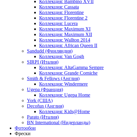
Коллекция: Bambino XVII
Коллекция: Cassata
Коллекция: Florentine
Коллекция: Florentine 2
Коллекция: Lucera
Коллекция: Maximum XI
Коллекция: Maximum XII
Коллекция: Wallton 2014
Коллекция: African Queen II
Sandudd (Финляндия)
Коллекция: Van Gogh
SIRPI (Италия)
Коллекция: AltaGamma Sempre
Коллекция: Grande Corniche
Smith & Fellows (Англия)
Коллекция: Windermere
Ugepa (Франция)
Коллекция: Ugepa Home
York (США)
Decofun (Англия)
Коллекция: Kids@Home
Parato (Италия)
BN International (Нидерланды)
Фотообои
Фрески