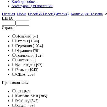
Клей для обоев
Аксесуары для поклейки
Главная
Обои
Decori & Decori (Италия)
Коллекция: Toscana
А
ЦЕНА
Страна:
Испания
[67]
Италия
[1144]
Германия
[1034]
Франция
[70]
Голландия
[152]
Англия
[93]
Финляндия
[93]
Бельгия
[943]
США
[209]
Производитель:
ICH
[67]
Cristiana Masi
[385]
Marburg
[342]
Rasch
[498]