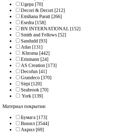
Ugepa
[70]
Decori & Decori
[212]
Emiliana Parati
[266]
Esedra
[158]
BN INTERNATIONAL
[152]
Smith and Fellows
[52]
Sandudd
[93]
Atlas
[131]
Khroma
[442]
Erismann
[24]
AS Creation
[173]
Decofun
[41]
Grandeco
[370]
Sirpi
[120]
Seabrook
[70]
York
[139]
Материал покрытия:
Бумага
[173]
Винил
[3544]
Акрил
[69]