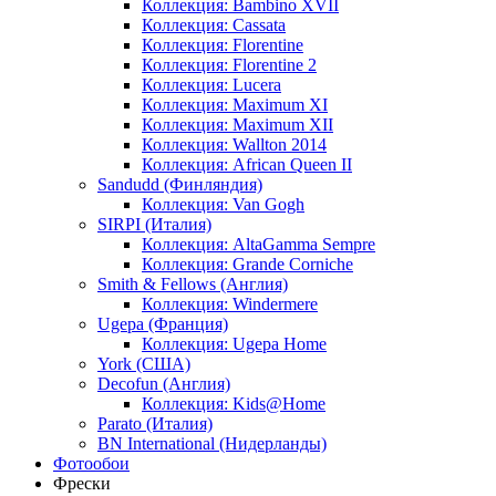
Коллекция: Bambino XVII
Коллекция: Cassata
Коллекция: Florentine
Коллекция: Florentine 2
Коллекция: Lucera
Коллекция: Maximum XI
Коллекция: Maximum XII
Коллекция: Wallton 2014
Коллекция: African Queen II
Sandudd (Финляндия)
Коллекция: Van Gogh
SIRPI (Италия)
Коллекция: AltaGamma Sempre
Коллекция: Grande Corniche
Smith & Fellows (Англия)
Коллекция: Windermere
Ugepa (Франция)
Коллекция: Ugepa Home
York (США)
Decofun (Англия)
Коллекция: Kids@Home
Parato (Италия)
BN International (Нидерланды)
Фотообои
Фрески