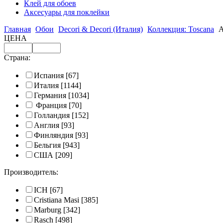
Клей для обоев
Аксесуары для поклейки
Главная
Обои
Decori & Decori (Италия)
Коллекция: Toscana
А
ЦЕНА
Страна:
Испания
[67]
Италия
[1144]
Германия
[1034]
Франция
[70]
Голландия
[152]
Англия
[93]
Финляндия
[93]
Бельгия
[943]
США
[209]
Производитель:
ICH
[67]
Cristiana Masi
[385]
Marburg
[342]
Rasch
[498]