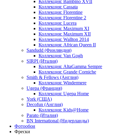
Коллекция: Bambino XVII
Коллекция: Cassata
Коллекция: Florentine
Коллекция: Florentine 2
Коллекция: Lucera
Коллекция: Maximum XI
Коллекция: Maximum XII
Коллекция: Wallton 2014
Коллекция: African Queen II
Sandudd (Финляндия)
Коллекция: Van Gogh
SIRPI (Италия)
Коллекция: AltaGamma Sempre
Коллекция: Grande Corniche
Smith & Fellows (Англия)
Коллекция: Windermere
Ugepa (Франция)
Коллекция: Ugepa Home
York (США)
Decofun (Англия)
Коллекция: Kids@Home
Parato (Италия)
BN International (Нидерланды)
Фотообои
Фрески