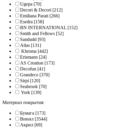
Ugepa
[70]
Decori & Decori
[212]
Emiliana Parati
[266]
Esedra
[158]
BN INTERNATIONAL
[152]
Smith and Fellows
[52]
Sandudd
[93]
Atlas
[131]
Khroma
[442]
Erismann
[24]
AS Creation
[173]
Decofun
[41]
Grandeco
[370]
Sirpi
[120]
Seabrook
[70]
York
[139]
Материал покрытия:
Бумага
[173]
Винил
[3544]
Акрил
[69]