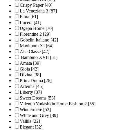
Crispy Paper
[40]
La Veneziana 3
[87]
Fibra
[61]
Lucera
[41]
Ugepa Home
[70]
Florentine 2
[29]
Gobelin Italiano
[42]
Maximum XI
[64]
Alta Classe
[42]
Bambino XVII
[51]
Amata
[39]
Gioia
[42]
Divina
[38]
PrimaDonna
[26]
Artemia
[45]
Liberty
[37]
Sweet Dreams
[53]
Valentin Yudashkin Home Fashion 2
[55]
Windermere
[52]
White and Grey
[39]
Vallila
[22]
Elegant
[32]