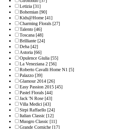
Girotondo
[57]
Letizia
[31]
Bohemian
[90]
Kids@Home
[41]
Charming Florals
[27]
Talento
[46]
Toscana
[48]
Brilliante
[24]
Deha
[42]
Astoria
[66]
Opulence Giulia
[55]
La Veneziana 2
[56]
Roberto Cavalli Home N1
[5]
Palazzo
[39]
Glamour 2014
[26]
Easy Passion 2015
[45]
Pastel Florals
[44]
Jack 'N Rose
[43]
Villa Medici
[43]
Sirpi Raffaello
[24]
Italian Classic
[12]
Muogro Сlassic
[11]
Grande Corniche
[17]