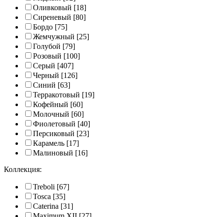
Оливковый
[18]
Сиреневый
[80]
Бордо
[75]
Жемчужный
[25]
Голубой
[79]
Розовый
[100]
Серый
[407]
Черный
[126]
Синий
[63]
Терракотовый
[19]
Кофейный
[60]
Молочный
[60]
Фиолетовый
[40]
Персиковый
[23]
Карамель
[17]
Малиновый
[16]
Коллекция:
Treboli
[67]
Tosca
[35]
Caterina
[31]
Maximum XII
[27]