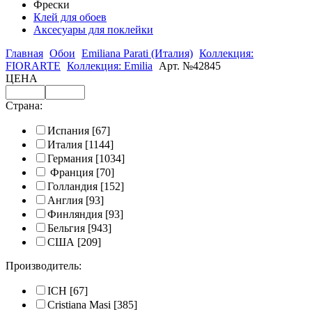
Фрески
Клей для обоев
Аксесуары для поклейки
Главная
Обои
Emiliana Parati (Италия)
Коллекция:
FIORARTE
Коллекция: Emilia
Арт. №42845
ЦЕНА
Страна:
Испания
[67]
Италия
[1144]
Германия
[1034]
Франция
[70]
Голландия
[152]
Англия
[93]
Финляндия
[93]
Бельгия
[943]
США
[209]
Производитель:
ICH
[67]
Cristiana Masi
[385]