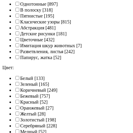
Однотонные
[897]
В полоску
[318]
Пятнистые
[195]
Класические узоры
[815]
Абстракция
[481]
Детские рисунки
[181]
Цветочные
[432]
Имитация шкур животных
[7]
Разветвления, листья
[242]
Папирус, жатка
[52]
Цвет:
Белый
[133]
Зеленый
[165]
Коричневый
[249]
Бежевый
[757]
Красный
[52]
Оранжевый
[27]
Желтый
[28]
Золотистый
[198]
Серебряный
[228]
Медный
[52]