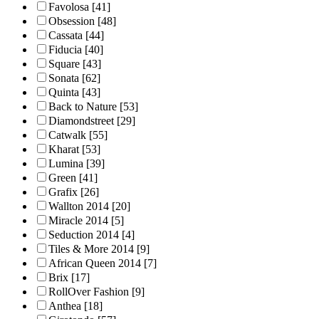
Favolosa
[41]
Obsession
[48]
Cassata
[44]
Fiducia
[40]
Square
[43]
Sonata
[62]
Quinta
[43]
Back to Nature
[53]
Diamondstreet
[29]
Catwalk
[55]
Kharat
[53]
Lumina
[39]
Green
[41]
Grafix
[26]
Wallton 2014
[20]
Miracle 2014
[5]
Seduction 2014
[4]
Tiles & More 2014
[9]
African Queen 2014
[7]
Brix
[17]
RollOver Fashion
[9]
Anthea
[18]