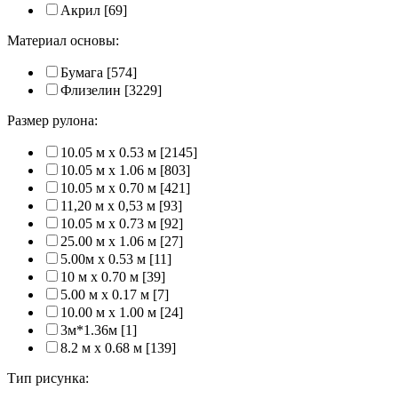
Акрил
[69]
Материал основы:
Бумага
[574]
Флизелин
[3229]
Размер рулона:
10.05 м x 0.53 м
[2145]
10.05 м x 1.06 м
[803]
10.05 м x 0.70 м
[421]
11,20 м х 0,53 м
[93]
10.05 м x 0.73 м
[92]
25.00 м x 1.06 м
[27]
5.00м x 0.53 м
[11]
10 м x 0.70 м
[39]
5.00 м x 0.17 м
[7]
10.00 м x 1.00 м
[24]
3м*1.36м
[1]
8.2 м x 0.68 м
[139]
Тип рисунка: