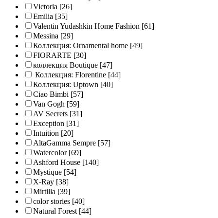
Victoria
[26]
Emilia
[35]
Valentin Yudashkin Home Fashion
[61]
Messina
[29]
Коллекция: Ornamental home
[49]
FIORARTE
[30]
коллекция Boutique
[47]
Коллекция: Florentine
[44]
Коллекция: Uptown
[40]
Ciao Bimbi
[57]
Van Gogh
[59]
AV Secrets
[31]
Exception
[31]
Intuition
[20]
AltaGamma Sempre
[57]
Watercolor
[69]
Ashford House
[140]
Mystique
[54]
X-Ray
[38]
Mirtilla
[39]
color stories
[40]
Natural Forest
[44]