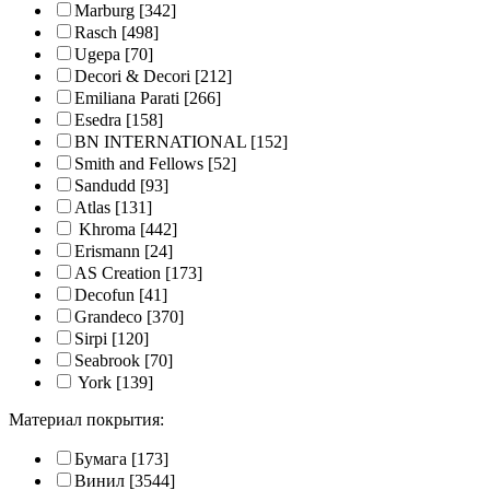
Marburg
[342]
Rasch
[498]
Ugepa
[70]
Decori & Decori
[212]
Emiliana Parati
[266]
Esedra
[158]
BN INTERNATIONAL
[152]
Smith and Fellows
[52]
Sandudd
[93]
Atlas
[131]
Khroma
[442]
Erismann
[24]
AS Creation
[173]
Decofun
[41]
Grandeco
[370]
Sirpi
[120]
Seabrook
[70]
York
[139]
Материал покрытия:
Бумага
[173]
Винил
[3544]