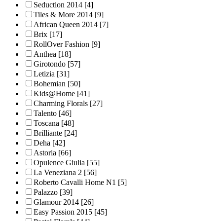
Seduction 2014
[4]
Tiles & More 2014
[9]
African Queen 2014
[7]
Brix
[17]
RollOver Fashion
[9]
Anthea
[18]
Girotondo
[57]
Letizia
[31]
Bohemian
[50]
Kids@Home
[41]
Charming Florals
[27]
Talento
[46]
Toscana
[48]
Brilliante
[24]
Deha
[42]
Astoria
[66]
Opulence Giulia
[55]
La Veneziana 2
[56]
Roberto Cavalli Home N1
[5]
Palazzo
[39]
Glamour 2014
[26]
Easy Passion 2015
[45]