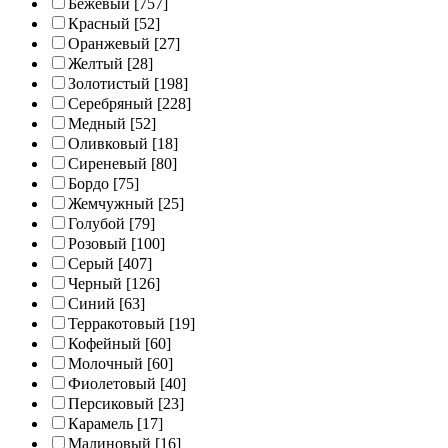
Бежевый
[757]
Красный
[52]
Оранжевый
[27]
Желтый
[28]
Золотистый
[198]
Серебряный
[228]
Медный
[52]
Оливковый
[18]
Сиреневый
[80]
Бордо
[75]
Жемчужный
[25]
Голубой
[79]
Розовый
[100]
Серый
[407]
Черный
[126]
Синий
[63]
Терракотовый
[19]
Кофейный
[60]
Молочный
[60]
Фиолетовый
[40]
Персиковый
[23]
Карамель
[17]
Малиновый
[16]