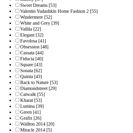
Sweet Dreams
[53]
Valentin Yudashkin Home Fashion 2
[55]
Windermere
[52]
White and Grey
[39]
Vallila
[22]
Elegant
[32]
Favolosa
[41]
Obsession
[48]
Cassata
[44]
Fiducia
[40]
Square
[43]
Sonata
[62]
Quinta
[43]
Back to Nature
[53]
Diamondstreet
[29]
Catwalk
[55]
Kharat
[53]
Lumina
[39]
Green
[41]
Grafix
[26]
Wallton 2014
[20]
Miracle 2014
[5]