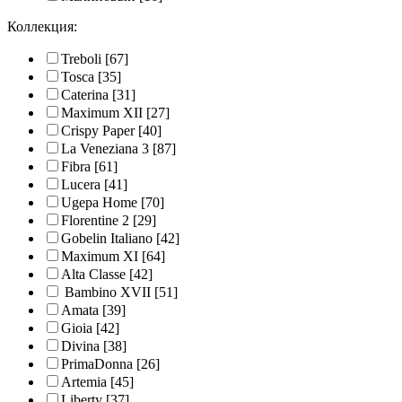
Коллекция:
Treboli
[67]
Tosca
[35]
Caterina
[31]
Maximum XII
[27]
Crispy Paper
[40]
La Veneziana 3
[87]
Fibra
[61]
Lucera
[41]
Ugepa Home
[70]
Florentine 2
[29]
Gobelin Italiano
[42]
Maximum XI
[64]
Alta Classe
[42]
Bambino XVII
[51]
Amata
[39]
Gioia
[42]
Divina
[38]
PrimaDonna
[26]
Artemia
[45]
Liberty
[37]