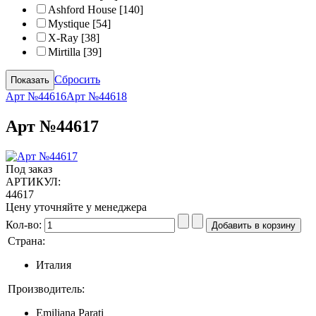
Ashford House
[140]
Mystique
[54]
X-Ray
[38]
Mirtilla
[39]
Сбросить
Арт №44616
Арт №44618
Арт №44617
Под заказ
АРТИКУЛ:
44617
Цену уточняйте у менеджера
Кол-во:
Страна:
Италия
Производитель:
Emiliana Parati