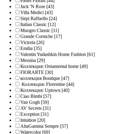
Pastel Florals
[44]
Jack 'N Rose
[43]
Villa Medici
[43]
Sirpi Raffaello
[24]
Italian Classic
[12]
Muogro Сlassic
[11]
Grande Corniche
[17]
Victoria
[26]
Emilia
[35]
Valentin Yudashkin Home Fashion
[61]
Messina
[29]
Коллекция: Ornamental home
[49]
FIORARTE
[30]
коллекция Boutique
[47]
Коллекция: Florentine
[44]
Коллекция: Uptown
[40]
Ciao Bimbi
[57]
Van Gogh
[59]
AV Secrets
[31]
Exception
[31]
Intuition
[20]
AltaGamma Sempre
[57]
Watercolor
[69]