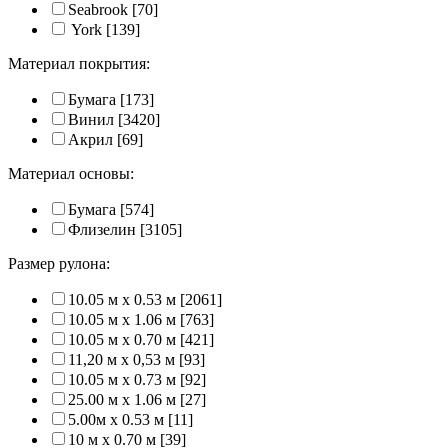
Seabrook
[70]
York
[139]
Материал покрытия:
Бумага
[173]
Винил
[3420]
Акрил
[69]
Материал основы:
Бумага
[574]
Флизелин
[3105]
Размер рулона:
10.05 м x 0.53 м
[2061]
10.05 м x 1.06 м
[763]
10.05 м x 0.70 м
[421]
11,20 м х 0,53 м
[93]
10.05 м x 0.73 м
[92]
25.00 м x 1.06 м
[27]
5.00м x 0.53 м
[11]
10 м x 0.70 м
[39]