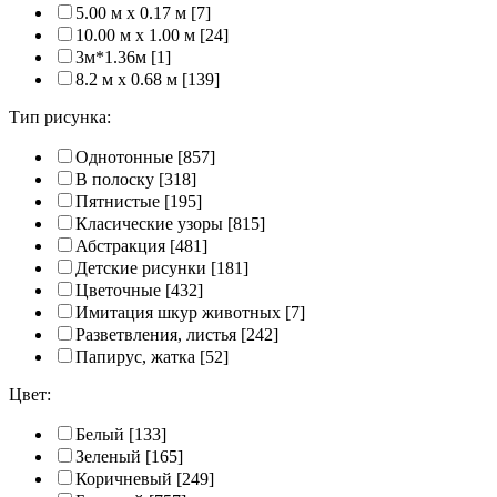
5.00 м x 0.17 м
[7]
10.00 м x 1.00 м
[24]
3м*1.36м
[1]
8.2 м x 0.68 м
[139]
Тип рисунка:
Однотонные
[857]
В полоску
[318]
Пятнистые
[195]
Класические узоры
[815]
Абстракция
[481]
Детские рисунки
[181]
Цветочные
[432]
Имитация шкур животных
[7]
Разветвления, листья
[242]
Папирус, жатка
[52]
Цвет:
Белый
[133]
Зеленый
[165]
Коричневый
[249]