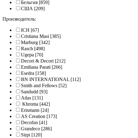
Бельгия
[859]
США
[209]
Производитель:
ICH
[67]
Cristiana Masi
[385]
Marburg
[342]
Rasch
[498]
Ugepa
[70]
Decori & Decori
[212]
Emiliana Parati
[266]
Esedra
[158]
BN INTERNATIONAL
[112]
Smith and Fellows
[52]
Sandudd
[93]
Atlas
[131]
Khroma
[442]
Erismann
[24]
AS Creation
[173]
Decofun
[41]
Grandeco
[286]
Sirpi
[120]