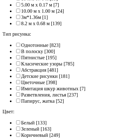
5.00 м x 0.17 м
[7]
10.00 м x 1.00 м
[24]
3м*1.36м
[1]
8.2 м x 0.68 м
[139]
Тип рисунка:
Однотонные
[823]
В полоску
[300]
Пятнистые
[195]
Класические узоры
[785]
Абстракция
[481]
Детские рисунки
[181]
Цветочные
[398]
Имитация шкур животных
[7]
Разветвления, листья
[237]
Папирус, жатка
[52]
Цвет:
Белый
[133]
Зеленый
[163]
Коричневый
[249]