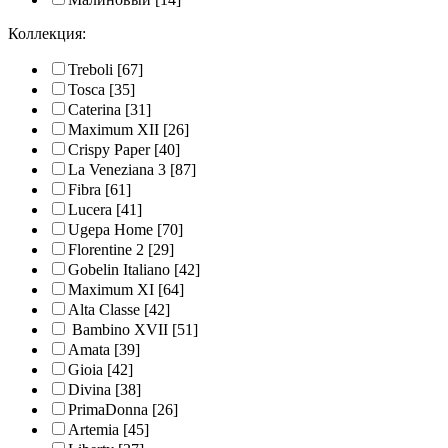
Коллекция:
Treboli
[67]
Tosca
[35]
Caterina
[31]
Maximum XII
[26]
Crispy Paper
[40]
La Veneziana 3
[87]
Fibra
[61]
Lucera
[41]
Ugepa Home
[70]
Florentine 2
[29]
Gobelin Italiano
[42]
Maximum XI
[64]
Alta Classe
[42]
Bambino XVII
[51]
Amata
[39]
Gioia
[42]
Divina
[38]
PrimaDonna
[26]
Artemia
[45]