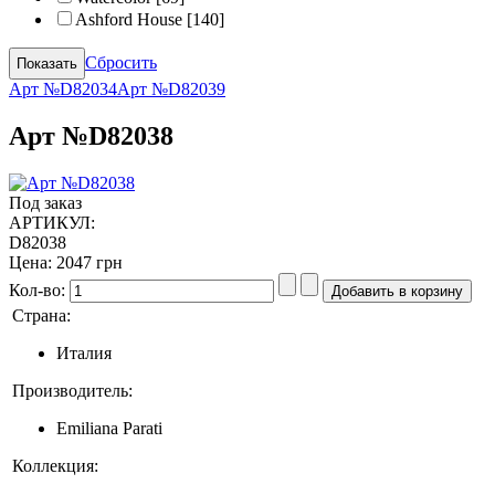
Ashford House
[140]
Сбросить
Арт №D82034
Арт №D82039
Арт №D82038
Под заказ
АРТИКУЛ:
D82038
Цена:
2047 грн
Кол-во:
Страна:
Италия
Производитель:
Emiliana Parati
Коллекция: