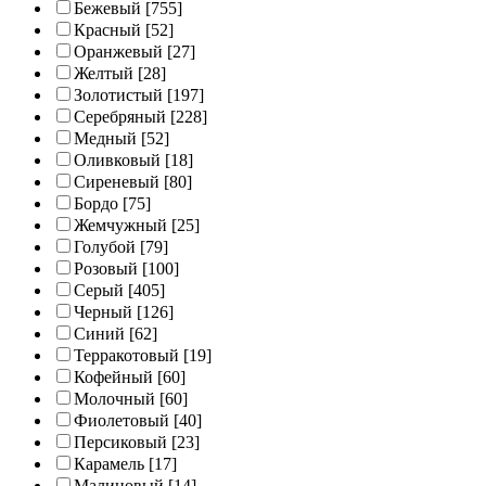
Бежевый
[755]
Красный
[52]
Оранжевый
[27]
Желтый
[28]
Золотистый
[197]
Серебряный
[228]
Медный
[52]
Оливковый
[18]
Сиреневый
[80]
Бордо
[75]
Жемчужный
[25]
Голубой
[79]
Розовый
[100]
Серый
[405]
Черный
[126]
Синий
[62]
Терракотовый
[19]
Кофейный
[60]
Молочный
[60]
Фиолетовый
[40]
Персиковый
[23]
Карамель
[17]
Малиновый
[14]