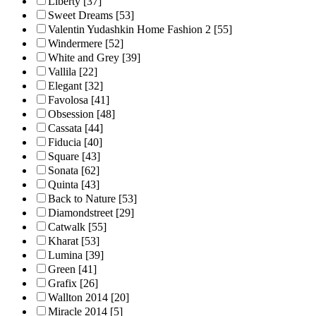
Liberty
[37]
Sweet Dreams
[53]
Valentin Yudashkin Home Fashion 2
[55]
Windermere
[52]
White and Grey
[39]
Vallila
[22]
Elegant
[32]
Favolosa
[41]
Obsession
[48]
Cassata
[44]
Fiducia
[40]
Square
[43]
Sonata
[62]
Quinta
[43]
Back to Nature
[53]
Diamondstreet
[29]
Catwalk
[55]
Kharat
[53]
Lumina
[39]
Green
[41]
Grafix
[26]
Wallton 2014
[20]
Miracle 2014
[5]