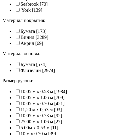
Seabrook
[70]
York
[139]
Материал покрытия:
Бумага
[173]
Винил
[3289]
Акрил
[69]
Материал основы:
Бумага
[574]
Флизелин
[2974]
Размер рулона:
10.05 м x 0.53 м
[1984]
10.05 м x 1.06 м
[709]
10.05 м x 0.70 м
[421]
11,20 м х 0,53 м
[93]
10.05 м x 0.73 м
[92]
25.00 м x 1.06 м
[27]
5.00м x 0.53 м
[11]
10 м x 0.70 м
[39]