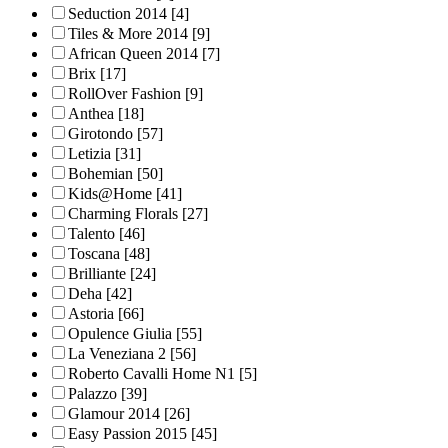
Seduction 2014
[4]
Tiles & More 2014
[9]
African Queen 2014
[7]
Brix
[17]
RollOver Fashion
[9]
Anthea
[18]
Girotondo
[57]
Letizia
[31]
Bohemian
[50]
Kids@Home
[41]
Charming Florals
[27]
Talento
[46]
Toscana
[48]
Brilliante
[24]
Deha
[42]
Astoria
[66]
Opulence Giulia
[55]
La Veneziana 2
[56]
Roberto Cavalli Home N1
[5]
Palazzo
[39]
Glamour 2014
[26]
Easy Passion 2015
[45]