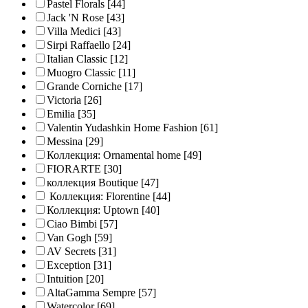
Pastel Florals
[44]
Jack 'N Rose
[43]
Villa Medici
[43]
Sirpi Raffaello
[24]
Italian Classic
[12]
Muogro Сlassic
[11]
Grande Corniche
[17]
Victoria
[26]
Emilia
[35]
Valentin Yudashkin Home Fashion
[61]
Messina
[29]
Коллекция: Ornamental home
[49]
FIORARTE
[30]
коллекция Boutique
[47]
Коллекция: Florentine
[44]
Коллекция: Uptown
[40]
Ciao Bimbi
[57]
Van Gogh
[59]
AV Secrets
[31]
Exception
[31]
Intuition
[20]
AltaGamma Sempre
[57]
Watercolor
[69]