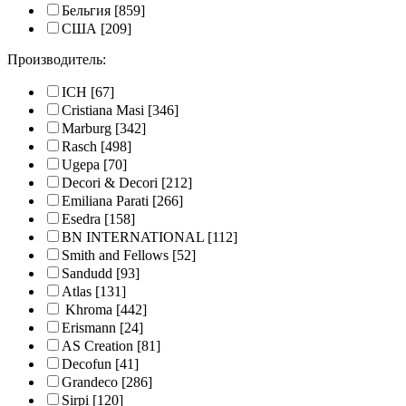
Бельгия
[859]
США
[209]
Производитель:
ICH
[67]
Cristiana Masi
[346]
Marburg
[342]
Rasch
[498]
Ugepa
[70]
Decori & Decori
[212]
Emiliana Parati
[266]
Esedra
[158]
BN INTERNATIONAL
[112]
Smith and Fellows
[52]
Sandudd
[93]
Atlas
[131]
Khroma
[442]
Erismann
[24]
AS Creation
[81]
Decofun
[41]
Grandeco
[286]
Sirpi
[120]