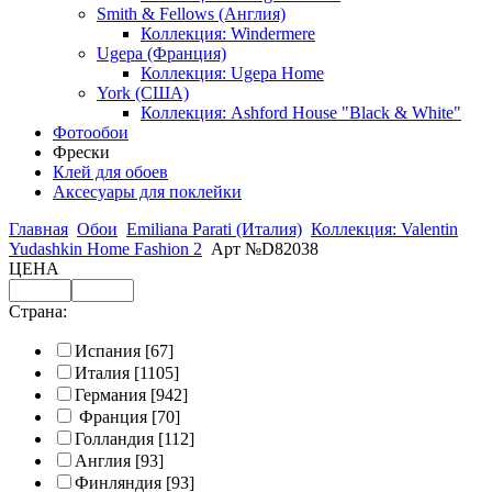
Smith & Fellows (Англия)
Коллекция: Windermere
Ugepa (Франция)
Коллекция: Ugepa Home
York (США)
Коллекция: Ashford House "Black & White"
Фотообои
Фрески
Клей для обоев
Аксесуары для поклейки
Главная
Обои
Emiliana Parati (Италия)
Коллекция: Valentin
Yudashkin Home Fashion 2
Арт №D82038
ЦЕНА
Страна:
Испания
[67]
Италия
[1105]
Германия
[942]
Франция
[70]
Голландия
[112]
Англия
[93]
Финляндия
[93]