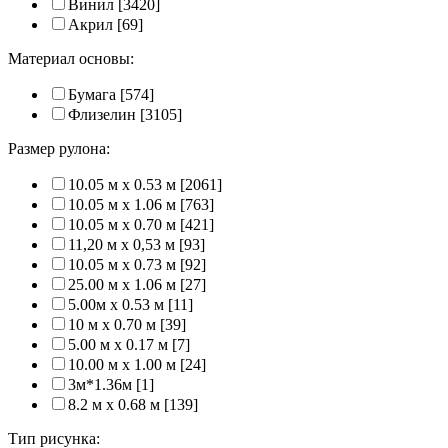
Винил
[3420]
Акрил
[69]
Материал основы:
Бумага
[574]
Флизелин
[3105]
Размер рулона:
10.05 м x 0.53 м
[2061]
10.05 м x 1.06 м
[763]
10.05 м x 0.70 м
[421]
11,20 м х 0,53 м
[93]
10.05 м x 0.73 м
[92]
25.00 м x 1.06 м
[27]
5.00м x 0.53 м
[11]
10 м x 0.70 м
[39]
5.00 м x 0.17 м
[7]
10.00 м x 1.00 м
[24]
3м*1.36м
[1]
8.2 м x 0.68 м
[139]
Тип рисунка: