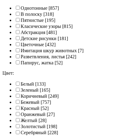
Однотонные
[857]
В полоску
[318]
Пятнистые
[195]
Класические узоры
[815]
Абстракция
[481]
Детские рисунки
[181]
Цветочные
[432]
Имитация шкур животных
[7]
Разветвления, листья
[242]
Папирус, жатка
[52]
Цвет:
Белый
[133]
Зеленый
[165]
Коричневый
[249]
Бежевый
[757]
Красный
[52]
Оранжевый
[27]
Желтый
[28]
Золотистый
[198]
Серебряный
[228]