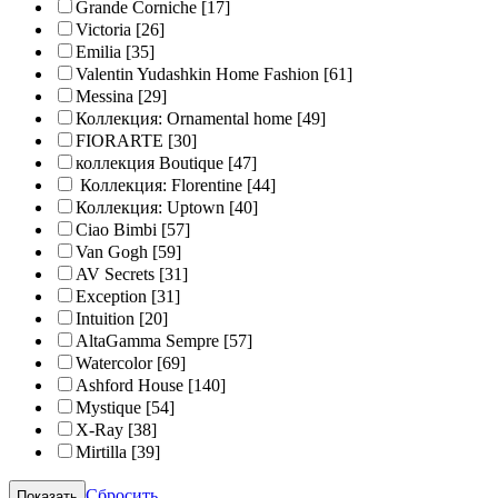
Grande Corniche
[17]
Victoria
[26]
Emilia
[35]
Valentin Yudashkin Home Fashion
[61]
Messina
[29]
Коллекция: Ornamental home
[49]
FIORARTE
[30]
коллекция Boutique
[47]
Коллекция: Florentine
[44]
Коллекция: Uptown
[40]
Ciao Bimbi
[57]
Van Gogh
[59]
AV Secrets
[31]
Exception
[31]
Intuition
[20]
AltaGamma Sempre
[57]
Watercolor
[69]
Ashford House
[140]
Mystique
[54]
X-Ray
[38]
Mirtilla
[39]
Сбросить