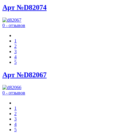
Арт №D82074
0 - отзывов
1
2
3
4
5
Арт №D82067
0 - отзывов
1
2
3
4
5