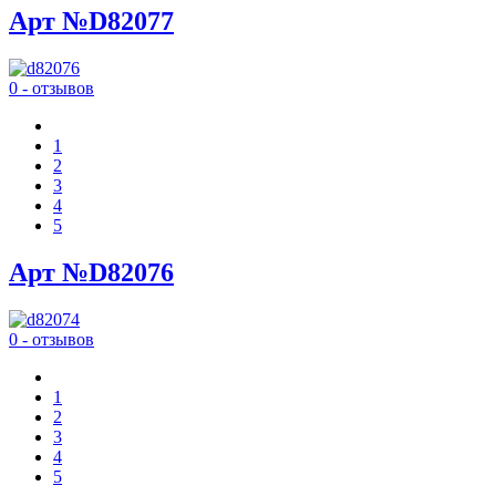
Арт №D82077
0 - отзывов
1
2
3
4
5
Арт №D82076
0 - отзывов
1
2
3
4
5