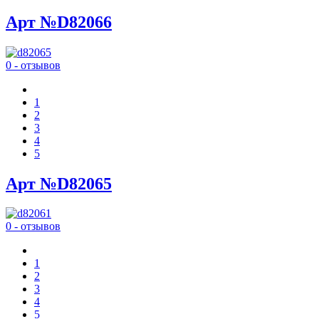
Арт №D82066
0 - отзывов
1
2
3
4
5
Арт №D82065
0 - отзывов
1
2
3
4
5