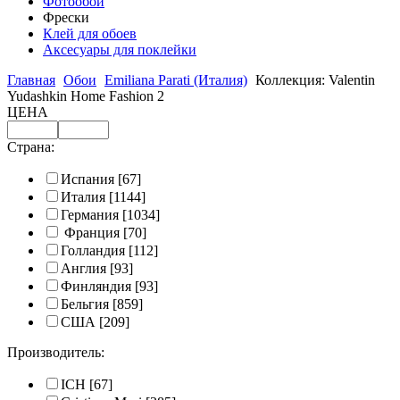
Фотообои
Фрески
Клей для обоев
Аксесуары для поклейки
Главная
Обои
Emiliana Parati (Италия)
Коллекция: Valentin
Yudashkin Home Fashion 2
ЦЕНА
Страна:
Испания
[67]
Италия
[1144]
Германия
[1034]
Франция
[70]
Голландия
[112]
Англия
[93]
Финляндия
[93]
Бельгия
[859]
США
[209]
Производитель:
ICH
[67]