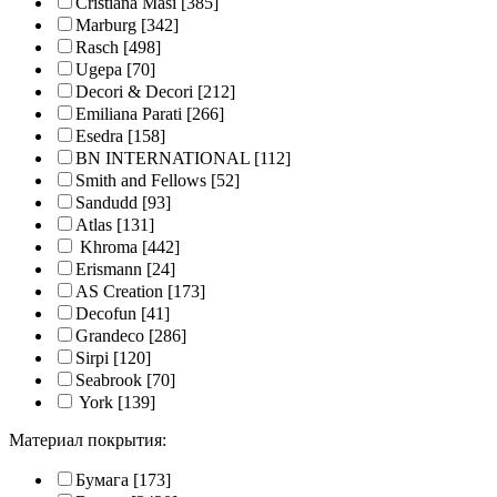
Cristiana Masi
[385]
Marburg
[342]
Rasch
[498]
Ugepa
[70]
Decori & Decori
[212]
Emiliana Parati
[266]
Esedra
[158]
BN INTERNATIONAL
[112]
Smith and Fellows
[52]
Sandudd
[93]
Atlas
[131]
Khroma
[442]
Erismann
[24]
AS Creation
[173]
Decofun
[41]
Grandeco
[286]
Sirpi
[120]
Seabrook
[70]
York
[139]
Материал покрытия:
Бумага
[173]