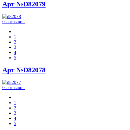
Арт №D82079
0 - отзывов
1
2
3
4
5
Арт №D82078
0 - отзывов
1
2
3
4
5