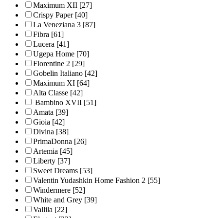
Maximum XII
[27]
Crispy Paper
[40]
La Veneziana 3
[87]
Fibra
[61]
Lucera
[41]
Ugepa Home
[70]
Florentine 2
[29]
Gobelin Italiano
[42]
Maximum XI
[64]
Alta Classe
[42]
Bambino XVII
[51]
Amata
[39]
Gioia
[42]
Divina
[38]
PrimaDonna
[26]
Artemia
[45]
Liberty
[37]
Sweet Dreams
[53]
Valentin Yudashkin Home Fashion 2
[55]
Windermere
[52]
White and Grey
[39]
Vallila
[22]