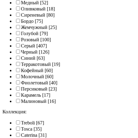
Медный
[52]
Оливковый
[18]
Сиреневый
[80]
Бордо
[75]
Жемчужный
[25]
Голубой
[79]
Розовый
[100]
Серый
[407]
Черный
[126]
Синий
[63]
Терракотовый
[19]
Кофейный
[60]
Молочный
[60]
Фиолетовый
[40]
Персиковый
[23]
Карамель
[17]
Малиновый
[16]
Коллекция:
Treboli
[67]
Tosca
[35]
Caterina
[31]