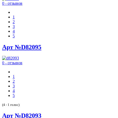
0 - отзывов
1
2
3
4
5
Арт №D82095
0 - отзывов
1
2
3
4
5
(4 - 1 голос)
Арт №D82093