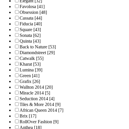
Elegant
[32]
Favolosa
[41]
Obsession
[48]
Cassata
[44]
Fiducia
[40]
Square
[43]
Sonata
[62]
Quinta
[43]
Back to Nature
[53]
Diamondstreet
[29]
Catwalk
[55]
Kharat
[53]
Lumina
[39]
Green
[41]
Grafix
[26]
Wallton 2014
[20]
Miracle 2014
[5]
Seduction 2014
[4]
Tiles & More 2014
[9]
African Queen 2014
[7]
Brix
[17]
RollOver Fashion
[9]
Anthea
[18]