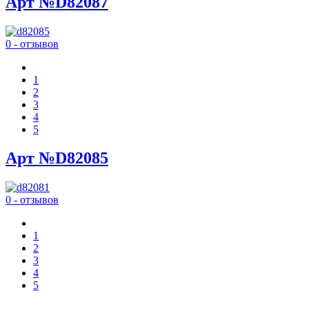
Арт №D82087
0 - отзывов
1
2
3
4
5
Арт №D82085
0 - отзывов
1
2
3
4
5