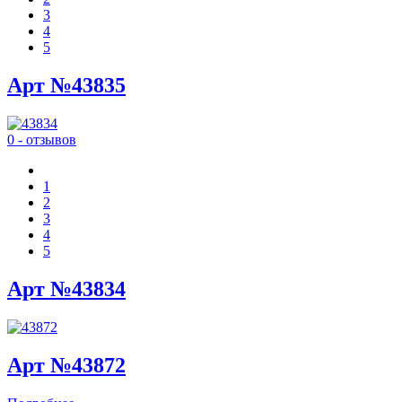
3
4
5
Арт №43835
0 - отзывов
1
2
3
4
5
Арт №43834
Арт №43872