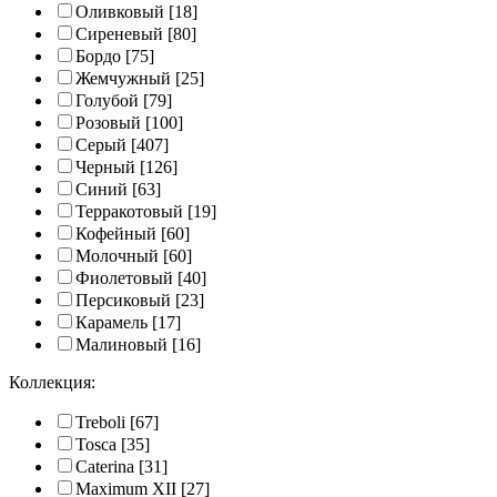
Оливковый
[18]
Сиреневый
[80]
Бордо
[75]
Жемчужный
[25]
Голубой
[79]
Розовый
[100]
Серый
[407]
Черный
[126]
Синий
[63]
Терракотовый
[19]
Кофейный
[60]
Молочный
[60]
Фиолетовый
[40]
Персиковый
[23]
Карамель
[17]
Малиновый
[16]
Коллекция:
Treboli
[67]
Tosca
[35]
Caterina
[31]
Maximum XII
[27]