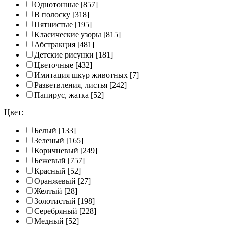
Однотонные
[857]
В полоску
[318]
Пятнистые
[195]
Класические узоры
[815]
Абстракция
[481]
Детские рисунки
[181]
Цветочные
[432]
Имитация шкур животных
[7]
Разветвления, листья
[242]
Папирус, жатка
[52]
Цвет:
Белый
[133]
Зеленый
[165]
Коричневый
[249]
Бежевый
[757]
Красный
[52]
Оранжевый
[27]
Желтый
[28]
Золотистый
[198]
Серебряный
[228]
Медный
[52]