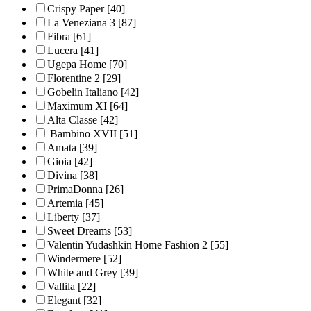
Crispy Paper
[40]
La Veneziana 3
[87]
Fibra
[61]
Lucera
[41]
Ugepa Home
[70]
Florentine 2
[29]
Gobelin Italiano
[42]
Maximum XI
[64]
Alta Classe
[42]
Bambino XVII
[51]
Amata
[39]
Gioia
[42]
Divina
[38]
PrimaDonna
[26]
Artemia
[45]
Liberty
[37]
Sweet Dreams
[53]
Valentin Yudashkin Home Fashion 2
[55]
Windermere
[52]
White and Grey
[39]
Vallila
[22]
Elegant
[32]