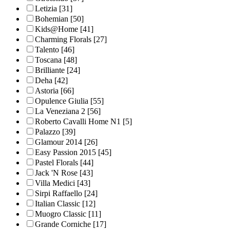
Letizia
[31]
Bohemian
[50]
Kids@Home
[41]
Charming Florals
[27]
Talento
[46]
Toscana
[48]
Brilliante
[24]
Deha
[42]
Astoria
[66]
Opulence Giulia
[55]
La Veneziana 2
[56]
Roberto Cavalli Home N1
[5]
Palazzo
[39]
Glamour 2014
[26]
Easy Passion 2015
[45]
Pastel Florals
[44]
Jack 'N Rose
[43]
Villa Medici
[43]
Sirpi Raffaello
[24]
Italian Classic
[12]
Muogro Сlassic
[11]
Grande Corniche
[17]