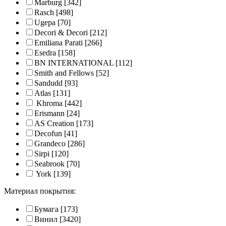
Marburg
[342]
Rasch
[498]
Ugepa
[70]
Decori & Decori
[212]
Emiliana Parati
[266]
Esedra
[158]
BN INTERNATIONAL
[112]
Smith and Fellows
[52]
Sandudd
[93]
Atlas
[131]
Khroma
[442]
Erismann
[24]
AS Creation
[173]
Decofun
[41]
Grandeco
[286]
Sirpi
[120]
Seabrook
[70]
York
[139]
Материал покрытия:
Бумага
[173]
Винил
[3420]