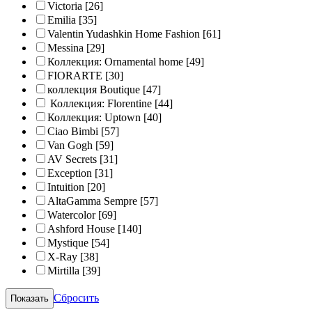
Victoria
[26]
Emilia
[35]
Valentin Yudashkin Home Fashion
[61]
Messina
[29]
Коллекция: Ornamental home
[49]
FIORARTE
[30]
коллекция Boutique
[47]
Коллекция: Florentine
[44]
Коллекция: Uptown
[40]
Ciao Bimbi
[57]
Van Gogh
[59]
AV Secrets
[31]
Exception
[31]
Intuition
[20]
AltaGamma Sempre
[57]
Watercolor
[69]
Ashford House
[140]
Mystique
[54]
X-Ray
[38]
Mirtilla
[39]
Сбросить