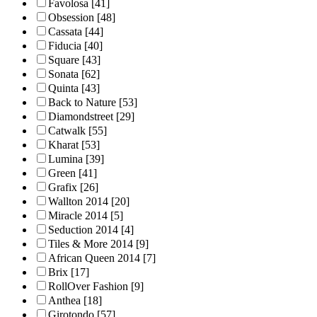
Favolosa
[41]
Obsession
[48]
Cassata
[44]
Fiducia
[40]
Square
[43]
Sonata
[62]
Quinta
[43]
Back to Nature
[53]
Diamondstreet
[29]
Catwalk
[55]
Kharat
[53]
Lumina
[39]
Green
[41]
Grafix
[26]
Wallton 2014
[20]
Miracle 2014
[5]
Seduction 2014
[4]
Tiles & More 2014
[9]
African Queen 2014
[7]
Brix
[17]
RollOver Fashion
[9]
Anthea
[18]
Girotondo
[57]