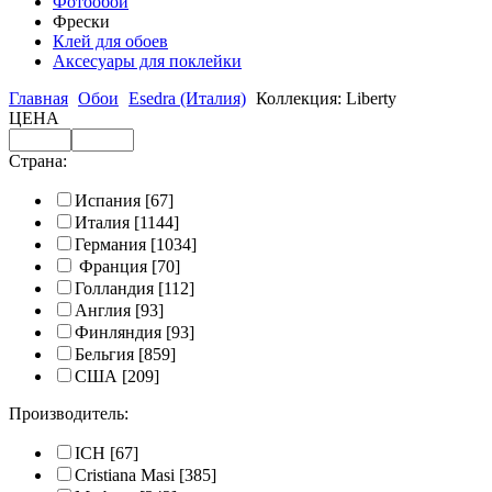
Фотообои
Фрески
Клей для обоев
Аксесуары для поклейки
Главная
Обои
Esedra (Италия)
Коллекция: Liberty
ЦЕНА
Страна:
Испания
[67]
Италия
[1144]
Германия
[1034]
Франция
[70]
Голландия
[112]
Англия
[93]
Финляндия
[93]
Бельгия
[859]
США
[209]
Производитель:
ICH
[67]
Cristiana Masi
[385]