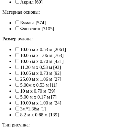
Акрил
[69]
Материал основы:
Бумага
[574]
Флизелин
[3105]
Размер рулона:
10.05 м x 0.53 м
[2061]
10.05 м x 1.06 м
[763]
10.05 м x 0.70 м
[421]
11,20 м х 0,53 м
[93]
10.05 м x 0.73 м
[92]
25.00 м x 1.06 м
[27]
5.00м x 0.53 м
[11]
10 м x 0.70 м
[39]
5.00 м x 0.17 м
[7]
10.00 м x 1.00 м
[24]
3м*1.36м
[1]
8.2 м x 0.68 м
[139]
Тип рисунка: