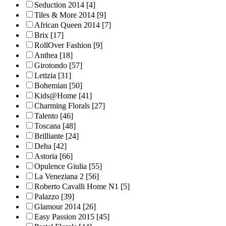
Seduction 2014
[4]
Tiles & More 2014
[9]
African Queen 2014
[7]
Brix
[17]
RollOver Fashion
[9]
Anthea
[18]
Girotondo
[57]
Letizia
[31]
Bohemian
[50]
Kids@Home
[41]
Charming Florals
[27]
Talento
[46]
Toscana
[48]
Brilliante
[24]
Deha
[42]
Astoria
[66]
Opulence Giulia
[55]
La Veneziana 2
[56]
Roberto Cavalli Home N1
[5]
Palazzo
[39]
Glamour 2014
[26]
Easy Passion 2015
[45]