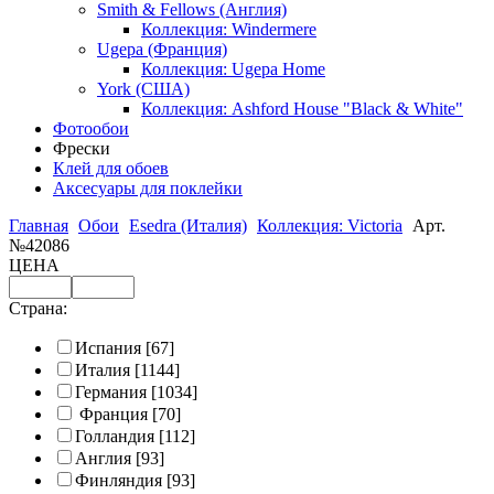
Smith & Fellows (Англия)
Коллекция: Windermere
Ugepa (Франция)
Коллекция: Ugepa Home
York (США)
Коллекция: Ashford House "Black & White"
Фотообои
Фрески
Клей для обоев
Аксесуары для поклейки
Главная
Обои
Esedra (Италия)
Коллекция: Victoria
Арт.
№42086
ЦЕНА
Страна:
Испания
[67]
Италия
[1144]
Германия
[1034]
Франция
[70]
Голландия
[112]
Англия
[93]
Финляндия
[93]