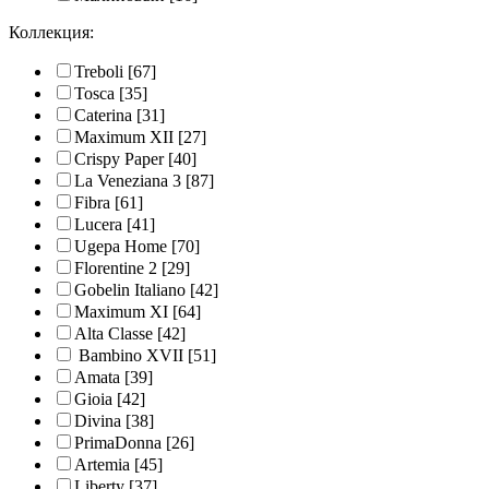
Коллекция:
Treboli
[67]
Tosca
[35]
Caterina
[31]
Maximum XII
[27]
Crispy Paper
[40]
La Veneziana 3
[87]
Fibra
[61]
Lucera
[41]
Ugepa Home
[70]
Florentine 2
[29]
Gobelin Italiano
[42]
Maximum XI
[64]
Alta Classe
[42]
Bambino XVII
[51]
Amata
[39]
Gioia
[42]
Divina
[38]
PrimaDonna
[26]
Artemia
[45]
Liberty
[37]