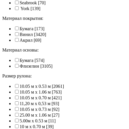
Seabrook
[70]
York
[139]
Материал покрытия:
Бумага
[173]
Винил
[3420]
Акрил
[69]
Материал основы:
Бумага
[574]
Флизелин
[3105]
Размер рулона:
10.05 м x 0.53 м
[2061]
10.05 м x 1.06 м
[763]
10.05 м x 0.70 м
[421]
11,20 м х 0,53 м
[93]
10.05 м x 0.73 м
[92]
25.00 м x 1.06 м
[27]
5.00м x 0.53 м
[11]
10 м x 0.70 м
[39]