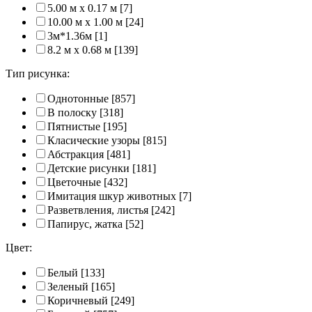
5.00 м x 0.17 м
[7]
10.00 м x 1.00 м
[24]
3м*1.36м
[1]
8.2 м x 0.68 м
[139]
Тип рисунка:
Однотонные
[857]
В полоску
[318]
Пятнистые
[195]
Класические узоры
[815]
Абстракция
[481]
Детские рисунки
[181]
Цветочные
[432]
Имитация шкур животных
[7]
Разветвления, листья
[242]
Папирус, жатка
[52]
Цвет:
Белый
[133]
Зеленый
[165]
Коричневый
[249]