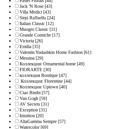
Pastel Florals
[44]
Jack 'N Rose
[43]
Villa Medici
[43]
Sirpi Raffaello
[24]
Italian Classic
[12]
Muogro Сlassic
[11]
Grande Corniche
[17]
Victoria
[26]
Emilia
[35]
Valentin Yudashkin Home Fashion
[61]
Messina
[29]
Коллекция: Ornamental home
[49]
FIORARTE
[30]
коллекция Boutique
[47]
Коллекция: Florentine
[44]
Коллекция: Uptown
[40]
Ciao Bimbi
[57]
Van Gogh
[59]
AV Secrets
[31]
Exception
[31]
Intuition
[20]
AltaGamma Sempre
[57]
Watercolor
[69]