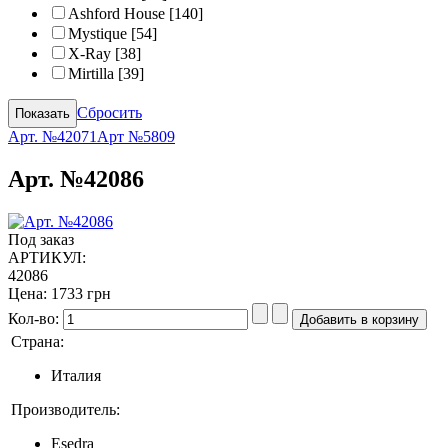
Ashford House
[140]
Mystique
[54]
X-Ray
[38]
Mirtilla
[39]
Сбросить
Арт. №42071
Арт №5809
Арт. №42086
Под заказ
АРТИКУЛ:
42086
Цена:
1733 грн
Кол-во:
Страна:
Италия
Производитель:
Esedra