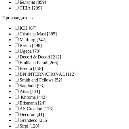
Бельгия
[859]
США
[209]
Производитель:
ICH
[67]
Cristiana Masi
[385]
Marburg
[342]
Rasch
[498]
Ugepa
[70]
Decori & Decori
[212]
Emiliana Parati
[266]
Esedra
[158]
BN INTERNATIONAL
[112]
Smith and Fellows
[52]
Sandudd
[93]
Atlas
[131]
Khroma
[442]
Erismann
[24]
AS Creation
[173]
Decofun
[41]
Grandeco
[286]
Sirpi
[120]