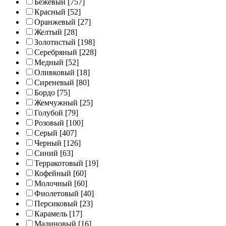
Бежевый
[757]
Красный
[52]
Оранжевый
[27]
Желтый
[28]
Золотистый
[198]
Серебряный
[228]
Медный
[52]
Оливковый
[18]
Сиреневый
[80]
Бордо
[75]
Жемчужный
[25]
Голубой
[79]
Розовый
[100]
Серый
[407]
Черный
[126]
Синий
[63]
Терракотовый
[19]
Кофейный
[60]
Молочный
[60]
Фиолетовый
[40]
Персиковый
[23]
Карамель
[17]
Малиновый
[16]