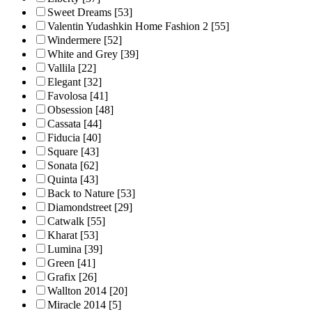
Sweet Dreams
[53]
Valentin Yudashkin Home Fashion 2
[55]
Windermere
[52]
White and Grey
[39]
Vallila
[22]
Elegant
[32]
Favolosa
[41]
Obsession
[48]
Cassata
[44]
Fiducia
[40]
Square
[43]
Sonata
[62]
Quinta
[43]
Back to Nature
[53]
Diamondstreet
[29]
Catwalk
[55]
Kharat
[53]
Lumina
[39]
Green
[41]
Grafix
[26]
Wallton 2014
[20]
Miracle 2014
[5]