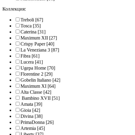
Коллекция:
Treboli
[67]
Tosca
[35]
Caterina
[31]
Maximum XII
[27]
Crispy Paper
[40]
La Veneziana 3
[87]
Fibra
[61]
Lucera
[41]
Ugepa Home
[70]
Florentine 2
[29]
Gobelin Italiano
[42]
Maximum XI
[64]
Alta Classe
[42]
Bambino XVII
[51]
Amata
[39]
Gioia
[42]
Divina
[38]
PrimaDonna
[26]
Artemia
[45]
Liberty
[37]