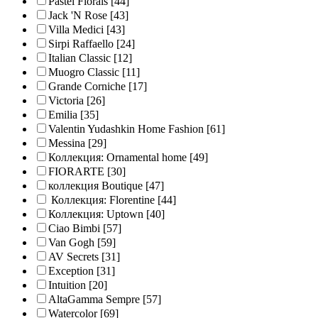
Pastel Florals
[44]
Jack 'N Rose
[43]
Villa Medici
[43]
Sirpi Raffaello
[24]
Italian Classic
[12]
Muogro Сlassic
[11]
Grande Corniche
[17]
Victoria
[26]
Emilia
[35]
Valentin Yudashkin Home Fashion
[61]
Messina
[29]
Коллекция: Ornamental home
[49]
FIORARTE
[30]
коллекция Boutique
[47]
Коллекция: Florentine
[44]
Коллекция: Uptown
[40]
Ciao Bimbi
[57]
Van Gogh
[59]
AV Secrets
[31]
Exception
[31]
Intuition
[20]
AltaGamma Sempre
[57]
Watercolor
[69]