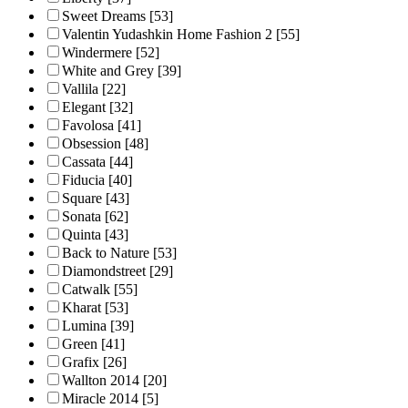
Sweet Dreams
[53]
Valentin Yudashkin Home Fashion 2
[55]
Windermere
[52]
White and Grey
[39]
Vallila
[22]
Elegant
[32]
Favolosa
[41]
Obsession
[48]
Cassata
[44]
Fiducia
[40]
Square
[43]
Sonata
[62]
Quinta
[43]
Back to Nature
[53]
Diamondstreet
[29]
Catwalk
[55]
Kharat
[53]
Lumina
[39]
Green
[41]
Grafix
[26]
Wallton 2014
[20]
Miracle 2014
[5]