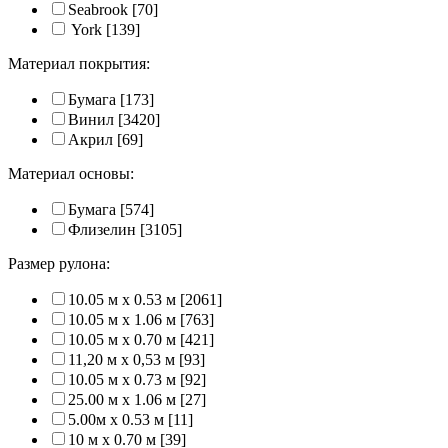
Seabrook
[70]
York
[139]
Материал покрытия:
Бумага
[173]
Винил
[3420]
Акрил
[69]
Материал основы:
Бумага
[574]
Флизелин
[3105]
Размер рулона:
10.05 м x 0.53 м
[2061]
10.05 м x 1.06 м
[763]
10.05 м x 0.70 м
[421]
11,20 м х 0,53 м
[93]
10.05 м x 0.73 м
[92]
25.00 м x 1.06 м
[27]
5.00м x 0.53 м
[11]
10 м x 0.70 м
[39]