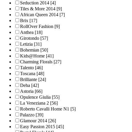
Seduction 2014
[4]
Tiles & More 2014
[9]
African Queen 2014
[7]
Brix
[17]
RollOver Fashion
[9]
Anthea
[18]
Girotondo
[57]
Letizia
[31]
Bohemian
[50]
Kids@Home
[41]
Charming Florals
[27]
Talento
[46]
Toscana
[48]
Brilliante
[24]
Deha
[42]
Astoria
[66]
Opulence Giulia
[55]
La Veneziana 2
[56]
Roberto Cavalli Home N1
[5]
Palazzo
[39]
Glamour 2014
[26]
Easy Passion 2015
[45]