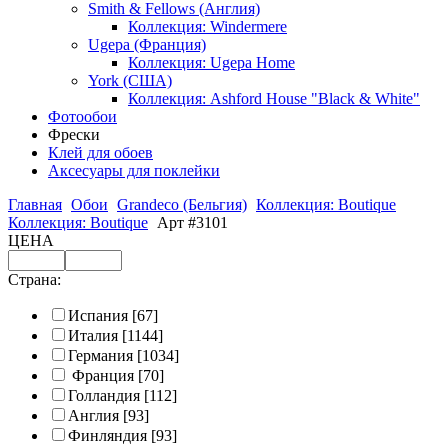
Smith & Fellows (Англия)
Коллекция: Windermere
Ugepa (Франция)
Коллекция: Ugepa Home
York (США)
Коллекция: Ashford House "Black & White"
Фотообои
Фрески
Клей для обоев
Аксесуары для поклейки
Главная
Обои
Grandeco (Бельгия)
Коллекция: Boutique
Коллекция: Boutique
Арт #3101
ЦЕНА
Страна:
Испания
[67]
Италия
[1144]
Германия
[1034]
Франция
[70]
Голландия
[112]
Англия
[93]
Финляндия
[93]