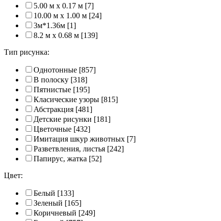
5.00 м x 0.17 м
[7]
10.00 м x 1.00 м
[24]
3м*1.36м
[1]
8.2 м x 0.68 м
[139]
Тип рисунка:
Однотонные
[857]
В полоску
[318]
Пятнистые
[195]
Класические узоры
[815]
Абстракция
[481]
Детские рисунки
[181]
Цветочные
[432]
Имитация шкур животных
[7]
Разветвления, листья
[242]
Папирус, жатка
[52]
Цвет:
Белый
[133]
Зеленый
[165]
Коричневый
[249]