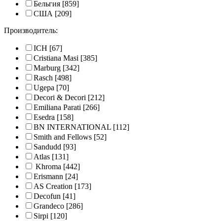
Бельгия
[859]
США
[209]
Производитель:
ICH
[67]
Cristiana Masi
[385]
Marburg
[342]
Rasch
[498]
Ugepa
[70]
Decori & Decori
[212]
Emiliana Parati
[266]
Esedra
[158]
BN INTERNATIONAL
[112]
Smith and Fellows
[52]
Sandudd
[93]
Atlas
[131]
Khroma
[442]
Erismann
[24]
AS Creation
[173]
Decofun
[41]
Grandeco
[286]
Sirpi
[120]