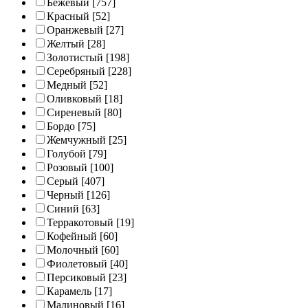
Бежевый
[757]
Красный
[52]
Оранжевый
[27]
Желтый
[28]
Золотистый
[198]
Серебряный
[228]
Медный
[52]
Оливковый
[18]
Сиреневый
[80]
Бордо
[75]
Жемчужный
[25]
Голубой
[79]
Розовый
[100]
Серый
[407]
Черный
[126]
Синий
[63]
Терракотовый
[19]
Кофейный
[60]
Молочный
[60]
Фиолетовый
[40]
Персиковый
[23]
Карамель
[17]
Малиновый
[16]