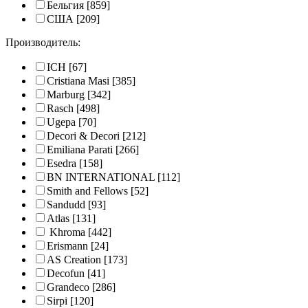
Бельгия
[859]
США
[209]
Производитель:
ICH
[67]
Cristiana Masi
[385]
Marburg
[342]
Rasch
[498]
Ugepa
[70]
Decori & Decori
[212]
Emiliana Parati
[266]
Esedra
[158]
BN INTERNATIONAL
[112]
Smith and Fellows
[52]
Sandudd
[93]
Atlas
[131]
Khroma
[442]
Erismann
[24]
AS Creation
[173]
Decofun
[41]
Grandeco
[286]
Sirpi
[120]