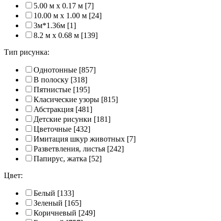
5.00 м x 0.17 м
[7]
10.00 м x 1.00 м
[24]
3м*1.36м
[1]
8.2 м x 0.68 м
[139]
Тип рисунка:
Однотонные
[857]
В полоску
[318]
Пятнистые
[195]
Класические узоры
[815]
Абстракция
[481]
Детские рисунки
[181]
Цветочные
[432]
Имитация шкур животных
[7]
Разветвления, листья
[242]
Папирус, жатка
[52]
Цвет:
Белый
[133]
Зеленый
[165]
Коричневый
[249]