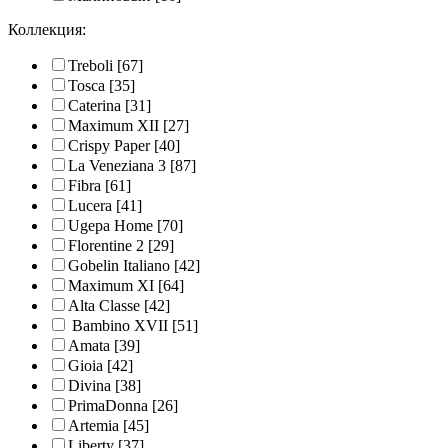
Коллекция:
Treboli
[67]
Tosca
[35]
Caterina
[31]
Maximum XII
[27]
Crispy Paper
[40]
La Veneziana 3
[87]
Fibra
[61]
Lucera
[41]
Ugepa Home
[70]
Florentine 2
[29]
Gobelin Italiano
[42]
Maximum XI
[64]
Alta Classe
[42]
Bambino XVII
[51]
Amata
[39]
Gioia
[42]
Divina
[38]
PrimaDonna
[26]
Artemia
[45]
Liberty
[37]