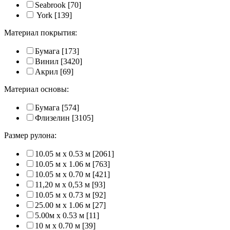
Seabrook
[70]
York
[139]
Материал покрытия:
Бумага
[173]
Винил
[3420]
Акрил
[69]
Материал основы:
Бумага
[574]
Флизелин
[3105]
Размер рулона:
10.05 м x 0.53 м
[2061]
10.05 м x 1.06 м
[763]
10.05 м x 0.70 м
[421]
11,20 м х 0,53 м
[93]
10.05 м x 0.73 м
[92]
25.00 м x 1.06 м
[27]
5.00м x 0.53 м
[11]
10 м x 0.70 м
[39]