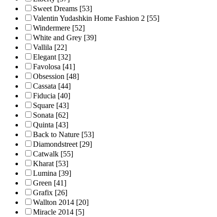
Sweet Dreams
[53]
Valentin Yudashkin Home Fashion 2
[55]
Windermere
[52]
White and Grey
[39]
Vallila
[22]
Elegant
[32]
Favolosa
[41]
Obsession
[48]
Cassata
[44]
Fiducia
[40]
Square
[43]
Sonata
[62]
Quinta
[43]
Back to Nature
[53]
Diamondstreet
[29]
Catwalk
[55]
Kharat
[53]
Lumina
[39]
Green
[41]
Grafix
[26]
Wallton 2014
[20]
Miracle 2014
[5]