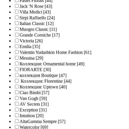
Pastel Florals
[44]
Jack 'N Rose
[43]
Villa Medici
[43]
Sirpi Raffaello
[24]
Italian Classic
[12]
Muogro Сlassic
[11]
Grande Corniche
[17]
Victoria
[26]
Emilia
[35]
Valentin Yudashkin Home Fashion
[61]
Messina
[29]
Коллекция: Ornamental home
[49]
FIORARTE
[30]
коллекция Boutique
[47]
Коллекция: Florentine
[44]
Коллекция: Uptown
[40]
Ciao Bimbi
[57]
Van Gogh
[59]
AV Secrets
[31]
Exception
[31]
Intuition
[20]
AltaGamma Sempre
[57]
Watercolor
[69]