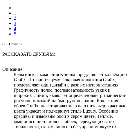
1
2
3
4
5
(2 - 1 голос)
РАССКАЗАТЬ ДРУЗЬЯМ:
Описание
Бельгийская компания Khroma представляет коллекцию
Grafix. По настоящему люксовая коллекция Grafix,
представляет один дизайн в разных интерпретациях.
Графичность полос, последовательность узких и
широких линий, выявляет определенный ритмический
рисунок, похожий на быструю мелодию. Коллекция
обоев Grafix внесет движение в ваш интерьер, красивые
цвета украсят и подчеркнут стиль Luxury. Особенно
красивы и изысканы обои в сером цвете. Теплые,
мышиного цвета полосы обоев, чередующихся по
тональности, скажут много о безупречном вкусе их