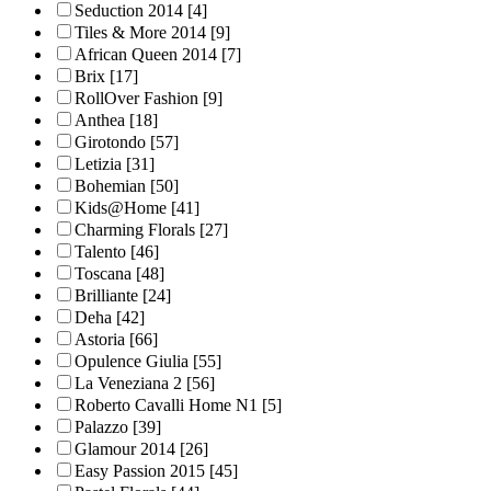
Seduction 2014
[4]
Tiles & More 2014
[9]
African Queen 2014
[7]
Brix
[17]
RollOver Fashion
[9]
Anthea
[18]
Girotondo
[57]
Letizia
[31]
Bohemian
[50]
Kids@Home
[41]
Charming Florals
[27]
Talento
[46]
Toscana
[48]
Brilliante
[24]
Deha
[42]
Astoria
[66]
Opulence Giulia
[55]
La Veneziana 2
[56]
Roberto Cavalli Home N1
[5]
Palazzo
[39]
Glamour 2014
[26]
Easy Passion 2015
[45]