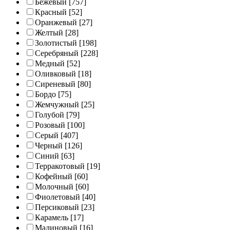
Бежевый
[757]
Красный
[52]
Оранжевый
[27]
Желтый
[28]
Золотистый
[198]
Серебряный
[228]
Медный
[52]
Оливковый
[18]
Сиреневый
[80]
Бордо
[75]
Жемчужный
[25]
Голубой
[79]
Розовый
[100]
Серый
[407]
Черный
[126]
Синий
[63]
Терракотовый
[19]
Кофейный
[60]
Молочный
[60]
Фиолетовый
[40]
Персиковый
[23]
Карамель
[17]
Малиновый
[16]