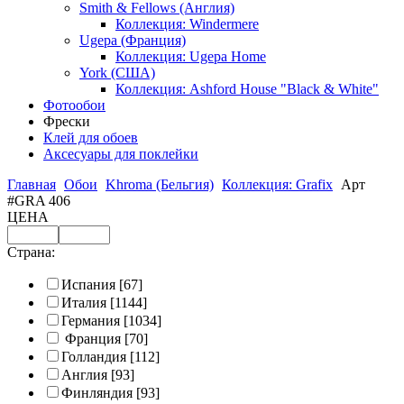
Smith & Fellows (Англия)
Коллекция: Windermere
Ugepa (Франция)
Коллекция: Ugepa Home
York (США)
Коллекция: Ashford House "Black & White"
Фотообои
Фрески
Клей для обоев
Аксесуары для поклейки
Главная
Обои
Khroma (Бельгия)
Коллекция: Grafix
Арт
#GRA 406
ЦЕНА
Страна:
Испания
[67]
Италия
[1144]
Германия
[1034]
Франция
[70]
Голландия
[112]
Англия
[93]
Финляндия
[93]