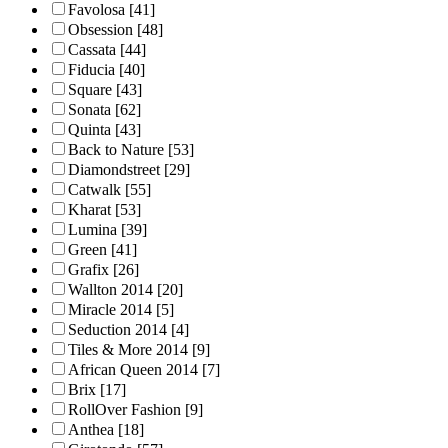
Favolosa
[41]
Obsession
[48]
Cassata
[44]
Fiducia
[40]
Square
[43]
Sonata
[62]
Quinta
[43]
Back to Nature
[53]
Diamondstreet
[29]
Catwalk
[55]
Kharat
[53]
Lumina
[39]
Green
[41]
Grafix
[26]
Wallton 2014
[20]
Miracle 2014
[5]
Seduction 2014
[4]
Tiles & More 2014
[9]
African Queen 2014
[7]
Brix
[17]
RollOver Fashion
[9]
Anthea
[18]