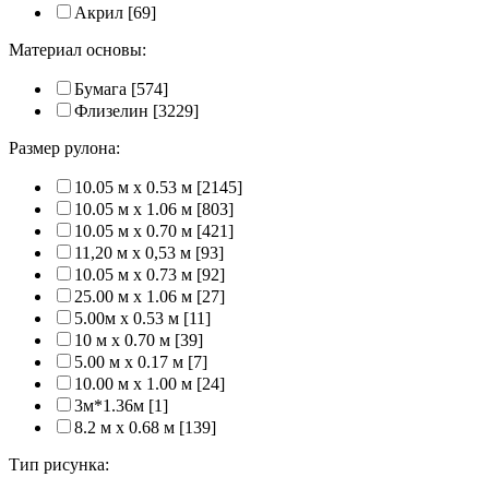
Акрил
[69]
Материал основы:
Бумага
[574]
Флизелин
[3229]
Размер рулона:
10.05 м x 0.53 м
[2145]
10.05 м x 1.06 м
[803]
10.05 м x 0.70 м
[421]
11,20 м х 0,53 м
[93]
10.05 м x 0.73 м
[92]
25.00 м x 1.06 м
[27]
5.00м x 0.53 м
[11]
10 м x 0.70 м
[39]
5.00 м x 0.17 м
[7]
10.00 м x 1.00 м
[24]
3м*1.36м
[1]
8.2 м x 0.68 м
[139]
Тип рисунка: