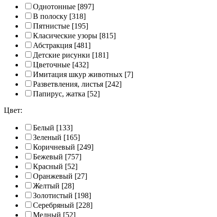
Однотонные
[897]
В полоску
[318]
Пятнистые
[195]
Класические узоры
[815]
Абстракция
[481]
Детские рисунки
[181]
Цветочные
[432]
Имитация шкур животных
[7]
Разветвления, листья
[242]
Папирус, жатка
[52]
Цвет:
Белый
[133]
Зеленый
[165]
Коричневый
[249]
Бежевый
[757]
Красный
[52]
Оранжевый
[27]
Желтый
[28]
Золотистый
[198]
Серебряный
[228]
Медный
[52]