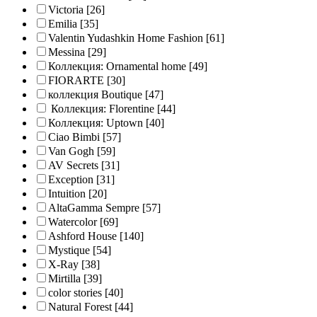
Victoria
[26]
Emilia
[35]
Valentin Yudashkin Home Fashion
[61]
Messina
[29]
Коллекция: Ornamental home
[49]
FIORARTE
[30]
коллекция Boutique
[47]
Коллекция: Florentine
[44]
Коллекция: Uptown
[40]
Ciao Bimbi
[57]
Van Gogh
[59]
AV Secrets
[31]
Exception
[31]
Intuition
[20]
AltaGamma Sempre
[57]
Watercolor
[69]
Ashford House
[140]
Mystique
[54]
X-Ray
[38]
Mirtilla
[39]
color stories
[40]
Natural Forest
[44]