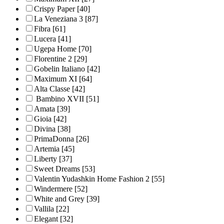
Crispy Paper
[40]
La Veneziana 3
[87]
Fibra
[61]
Lucera
[41]
Ugepa Home
[70]
Florentine 2
[29]
Gobelin Italiano
[42]
Maximum XI
[64]
Alta Classe
[42]
Bambino XVII
[51]
Amata
[39]
Gioia
[42]
Divina
[38]
PrimaDonna
[26]
Artemia
[45]
Liberty
[37]
Sweet Dreams
[53]
Valentin Yudashkin Home Fashion 2
[55]
Windermere
[52]
White and Grey
[39]
Vallila
[22]
Elegant
[32]