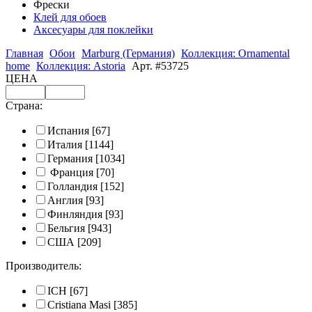
Фрески
Клей для обоев
Аксесуары для поклейки
Главная
Обои
Marburg (Германия)
Коллекция: Ornamental
home
Коллекция: Astoria
Арт. #53725
ЦЕНА
Страна:
Испания
[67]
Италия
[1144]
Германия
[1034]
Франция
[70]
Голландия
[152]
Англия
[93]
Финляндия
[93]
Бельгия
[943]
США
[209]
Производитель:
ICH
[67]
Cristiana Masi
[385]