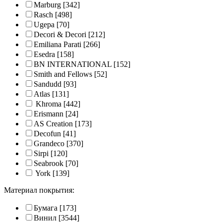
Marburg
[342]
Rasch
[498]
Ugepa
[70]
Decori & Decori
[212]
Emiliana Parati
[266]
Esedra
[158]
BN INTERNATIONAL
[152]
Smith and Fellows
[52]
Sandudd
[93]
Atlas
[131]
Khroma
[442]
Erismann
[24]
AS Creation
[173]
Decofun
[41]
Grandeco
[370]
Sirpi
[120]
Seabrook
[70]
York
[139]
Материал покрытия:
Бумага
[173]
Винил
[3544]