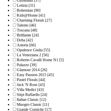
Girotondo
[57]
Letizia
[31]
Bohemian
[90]
Kids@Home
[41]
Charming Florals
[27]
Talento
[46]
Toscana
[48]
Brilliante
[24]
Deha
[42]
Astoria
[66]
Opulence Giulia
[55]
La Veneziana 2
[56]
Roberto Cavalli Home N1
[5]
Palazzo
[39]
Glamour 2014
[26]
Easy Passion 2015
[45]
Pastel Florals
[44]
Jack 'N Rose
[43]
Villa Medici
[43]
Sirpi Raffaello
[24]
Italian Classic
[12]
Muogro Сlassic
[11]
Grande Corniche
[17]