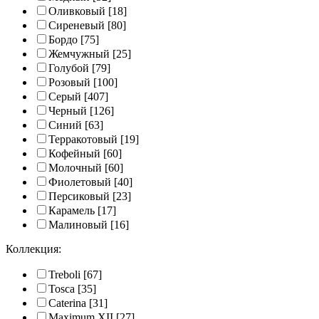
Оливковый
[18]
Сиреневый
[80]
Бордо
[75]
Жемчужный
[25]
Голубой
[79]
Розовый
[100]
Серый
[407]
Черный
[126]
Синий
[63]
Терракотовый
[19]
Кофейный
[60]
Молочный
[60]
Фиолетовый
[40]
Персиковый
[23]
Карамель
[17]
Малиновый
[16]
Коллекция:
Treboli
[67]
Tosca
[35]
Caterina
[31]
Maximum XII
[27]