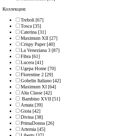
Коллекция:
Treboli
[67]
Tosca
[35]
Caterina
[31]
Maximum XII
[27]
Crispy Paper
[40]
La Veneziana 3
[87]
Fibra
[61]
Lucera
[41]
Ugepa Home
[70]
Florentine 2
[29]
Gobelin Italiano
[42]
Maximum XI
[64]
Alta Classe
[42]
Bambino XVII
[51]
Amata
[39]
Gioia
[42]
Divina
[38]
PrimaDonna
[26]
Artemia
[45]
Liberty
[37]