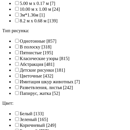
5.00 м x 0.17 м
[7]
10.00 м x 1.00 м
[24]
3м*1.36м
[1]
8.2 м x 0.68 м
[139]
Тип рисунка:
Однотонные
[857]
В полоску
[318]
Пятнистые
[195]
Класические узоры
[815]
Абстракция
[481]
Детские рисунки
[181]
Цветочные
[432]
Имитация шкур животных
[7]
Разветвления, листья
[242]
Папирус, жатка
[52]
Цвет:
Белый
[133]
Зеленый
[165]
Коричневый
[249]