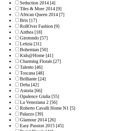
Seduction 2014
[4]
Tiles & More 2014
[9]
African Queen 2014
[7]
Brix
[17]
RollOver Fashion
[9]
Anthea
[18]
Girotondo
[57]
Letizia
[31]
Bohemian
[50]
Kids@Home
[41]
Charming Florals
[27]
Talento
[46]
Toscana
[48]
Brilliante
[24]
Deha
[42]
Astoria
[66]
Opulence Giulia
[55]
La Veneziana 2
[56]
Roberto Cavalli Home N1
[5]
Palazzo
[39]
Glamour 2014
[26]
Easy Passion 2015
[45]