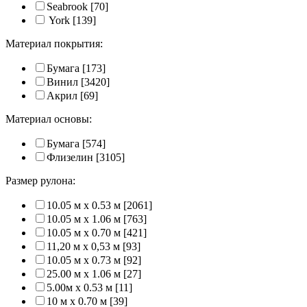
Seabrook
[70]
York
[139]
Материал покрытия:
Бумага
[173]
Винил
[3420]
Акрил
[69]
Материал основы:
Бумага
[574]
Флизелин
[3105]
Размер рулона:
10.05 м x 0.53 м
[2061]
10.05 м x 1.06 м
[763]
10.05 м x 0.70 м
[421]
11,20 м х 0,53 м
[93]
10.05 м x 0.73 м
[92]
25.00 м x 1.06 м
[27]
5.00м x 0.53 м
[11]
10 м x 0.70 м
[39]