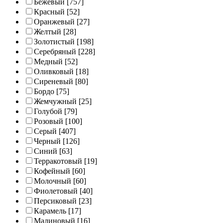
Бежевый
[757]
Красный
[52]
Оранжевый
[27]
Желтый
[28]
Золотистый
[198]
Серебряный
[228]
Медный
[52]
Оливковый
[18]
Сиреневый
[80]
Бордо
[75]
Жемчужный
[25]
Голубой
[79]
Розовый
[100]
Серый
[407]
Черный
[126]
Синий
[63]
Терракотовый
[19]
Кофейный
[60]
Молочный
[60]
Фиолетовый
[40]
Персиковый
[23]
Карамель
[17]
Малиновый
[16]