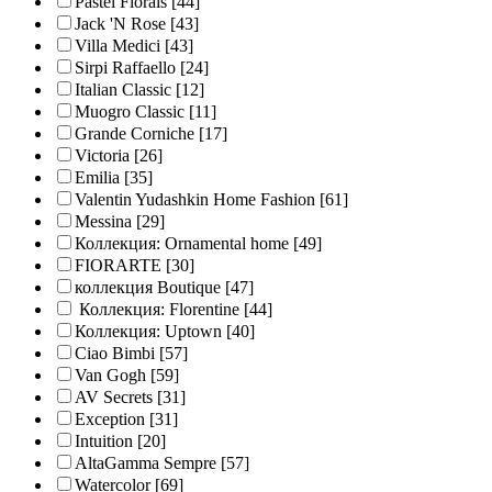
Pastel Florals
[44]
Jack 'N Rose
[43]
Villa Medici
[43]
Sirpi Raffaello
[24]
Italian Classic
[12]
Muogro Сlassic
[11]
Grande Corniche
[17]
Victoria
[26]
Emilia
[35]
Valentin Yudashkin Home Fashion
[61]
Messina
[29]
Коллекция: Ornamental home
[49]
FIORARTE
[30]
коллекция Boutique
[47]
Коллекция: Florentine
[44]
Коллекция: Uptown
[40]
Ciao Bimbi
[57]
Van Gogh
[59]
AV Secrets
[31]
Exception
[31]
Intuition
[20]
AltaGamma Sempre
[57]
Watercolor
[69]