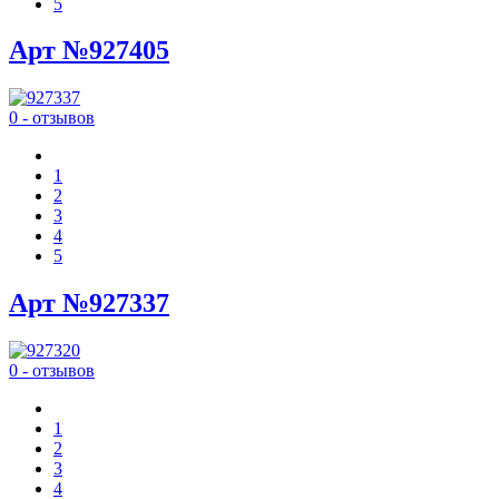
5
Арт №927405
0 - отзывов
1
2
3
4
5
Арт №927337
0 - отзывов
1
2
3
4