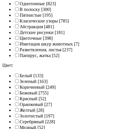
Однотонные
[823]
В полоску
[300]
Пятнистые
[195]
Класические узоры
[785]
Абстракция
[481]
Детские рисунки
[181]
Цветочные
[398]
Имитация шкур животных
[7]
Разветвления, листья
[237]
Папирус, жатка
[52]
Цвет:
Белый
[133]
Зеленый
[163]
Коричневый
[249]
Бежевый
[755]
Красный
[52]
Оранжевый
[27]
Желтый
[28]
Золотистый
[197]
Серебряный
[228]
Медный
[52]