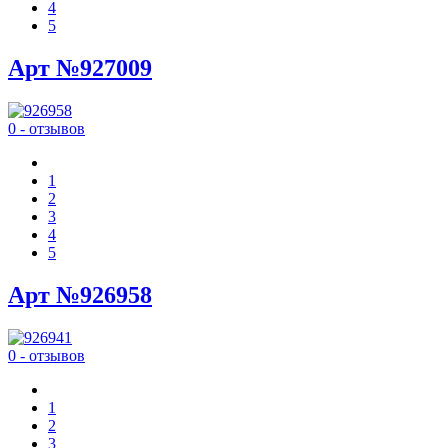
4
5
Арт №927009
0 - отзывов
1
2
3
4
5
Арт №926958
0 - отзывов
1
2
3