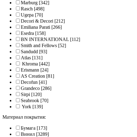
Marburg
[342]
Rasch
[498]
Ugepa
[70]
Decori & Decori
[212]
Emiliana Parati
[266]
Esedra
[158]
BN INTERNATIONAL
[112]
Smith and Fellows
[52]
Sandudd
[93]
Atlas
[131]
Khroma
[442]
Erismann
[24]
AS Creation
[81]
Decofun
[41]
Grandeco
[286]
Sirpi
[120]
Seabrook
[70]
York
[139]
Материал покрытия:
Бумага
[173]
Винил
[3289]