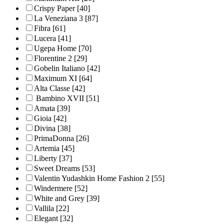
Crispy Paper
[40]
La Veneziana 3
[87]
Fibra
[61]
Lucera
[41]
Ugepa Home
[70]
Florentine 2
[29]
Gobelin Italiano
[42]
Maximum XI
[64]
Alta Classe
[42]
Bambino XVII
[51]
Amata
[39]
Gioia
[42]
Divina
[38]
PrimaDonna
[26]
Artemia
[45]
Liberty
[37]
Sweet Dreams
[53]
Valentin Yudashkin Home Fashion 2
[55]
Windermere
[52]
White and Grey
[39]
Vallila
[22]
Elegant
[32]