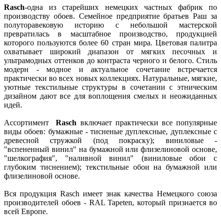
Rasch
-одна из старейших немецких частных фабрик по
производству обоев. Семейное предприятие братьев Раш за
полуторавековую историю с небольшой мастерской
превратилась в масштабное производство, продукцией
которого пользуются более 60 стран мира. Цветовая палитра
охватывает широкий диапазон от мягких песочных и
ультрамодных оттенков до контраста черного и белого. Стиль
модерн - модное и актуальное сочетание встречается
практически во всех новых коллекциях. Натуральные, мягкие,
уютные текстильные структуры в сочетании с этническим
дизайном дают все для воплощения смелых и неожиданных
идей.
Ассортимент
Rasch
включает практически все популярные
виды обоев: бумажные - тисненые дуплексные, дуплексные с
древесной стружкой (под покраску); виниловые -
"вспененный винил" на бумажной или флизелиновой основе,
"шелкография", "наливной винил" (виниловые обои с
глубоким тиснением); текстильные обои на бумажной или
флизелиновой основе.
Вся продукция Rasch имеет знак качества Немецкого союза
производителей обоев - RAL Tapeten, который признается во
всей Европе.