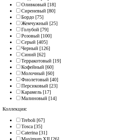
Оливковый
[18]
Сиреневый
[80]
Бордо
[75]
Жемчужный
[25]
Голубой
[79]
Розовый
[100]
Серый
[405]
Черный
[126]
Синий
[62]
Терракотовый
[19]
Кофейный
[60]
Молочный
[60]
Фиолетовый
[40]
Персиковый
[23]
Карамель
[17]
Малиновый
[14]
Коллекция:
Treboli
[67]
Tosca
[35]
Caterina
[31]
Maximum XII
[26]