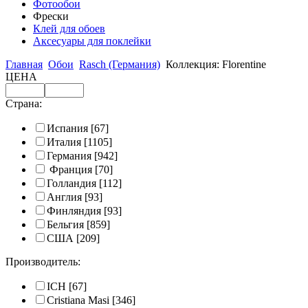
Фотообои
Фрески
Клей для обоев
Аксесуары для поклейки
Главная
Обои
Rasch (Германия)
Коллекция: Florentine
ЦЕНА
Страна:
Испания
[67]
Италия
[1105]
Германия
[942]
Франция
[70]
Голландия
[112]
Англия
[93]
Финляндия
[93]
Бельгия
[859]
США
[209]
Производитель:
ICH
[67]
Cristiana Masi
[346]