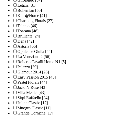
Girotondo
[57]
Letizia
[31]
Bohemian
[50]
Kids@Home
[41]
Charming Florals
[27]
Talento
[46]
Toscana
[48]
Brilliante
[24]
Deha
[42]
Astoria
[66]
Opulence Giulia
[55]
La Veneziana 2
[56]
Roberto Cavalli Home N1
[5]
Palazzo
[39]
Glamour 2014
[26]
Easy Passion 2015
[45]
Pastel Florals
[44]
Jack 'N Rose
[43]
Villa Medici
[43]
Sirpi Raffaello
[24]
Italian Classic
[12]
Muogro Сlassic
[11]
Grande Corniche
[17]