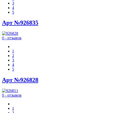
3
4
5
Арт №926835
0 - отзывов
1
2
3
4
5
Арт №926828
0 - отзывов
1
2