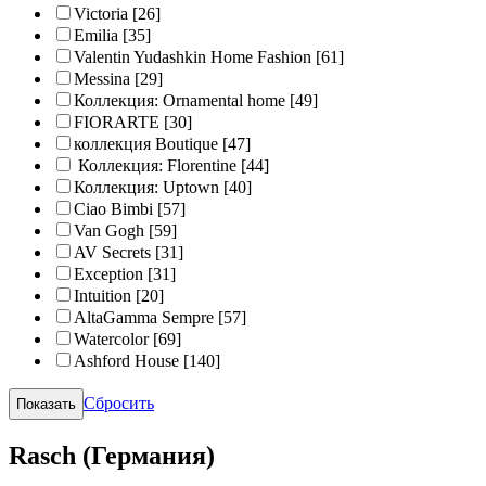
Victoria
[26]
Emilia
[35]
Valentin Yudashkin Home Fashion
[61]
Messina
[29]
Коллекция: Ornamental home
[49]
FIORARTE
[30]
коллекция Boutique
[47]
Коллекция: Florentine
[44]
Коллекция: Uptown
[40]
Ciao Bimbi
[57]
Van Gogh
[59]
AV Secrets
[31]
Exception
[31]
Intuition
[20]
AltaGamma Sempre
[57]
Watercolor
[69]
Ashford House
[140]
Сбросить
Rasch (Германия)