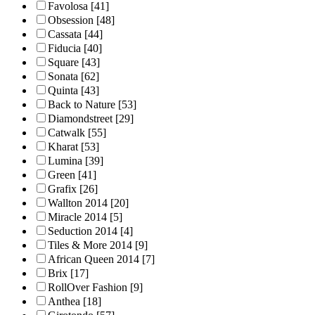
Favolosa
[41]
Obsession
[48]
Cassata
[44]
Fiducia
[40]
Square
[43]
Sonata
[62]
Quinta
[43]
Back to Nature
[53]
Diamondstreet
[29]
Catwalk
[55]
Kharat
[53]
Lumina
[39]
Green
[41]
Grafix
[26]
Wallton 2014
[20]
Miracle 2014
[5]
Seduction 2014
[4]
Tiles & More 2014
[9]
African Queen 2014
[7]
Brix
[17]
RollOver Fashion
[9]
Anthea
[18]