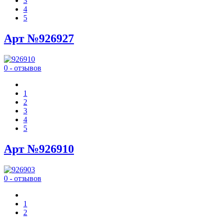
3
4
5
Арт №926927
0 - отзывов
1
2
3
4
5
Арт №926910
0 - отзывов
1
2