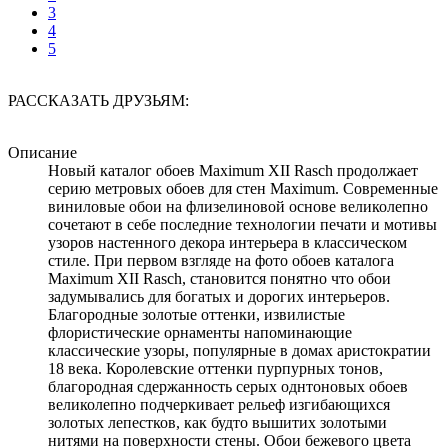
3
4
5
РАССКАЗАТЬ ДРУЗЬЯМ:
Описание
Новый каталог обоев Maximum XII Rasch продолжает
серию метровых обоев для стен Maximum. Современные
виниловые обои на флизелиновой основе великолепно
сочетают в себе последние технологии печати и мотивы
узоров настенного декора интерьера в классическом
стиле. При первом взгляде на фото обоев каталога
Maximum XII Rasch, становится понятно что обои
задумывались для богатых и дорогих интерьеров.
Благородные золотые оттенки, извилистые
флористические орнаменты напоминающие
классические узоры, популярные в домах аристократии
18 века. Королевские оттенки пурпурных тонов,
благородная сдержанность серых однтоновых обоев
великолепно подчеркивает рельеф изгибающихся
золотых лепестков, как будто вышитих золотыми
нитями на поверхности стены. Обои бежевого цвета