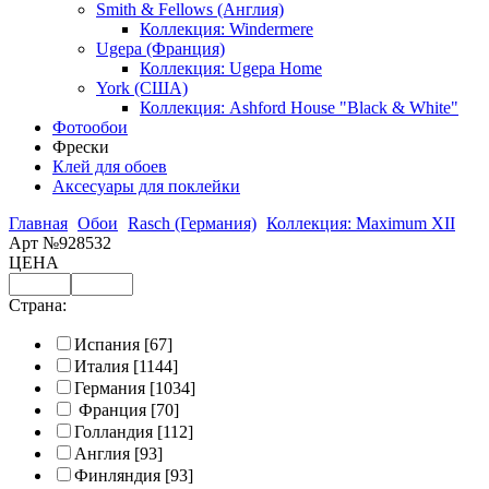
Smith & Fellows (Англия)
Коллекция: Windermere
Ugepa (Франция)
Коллекция: Ugepa Home
York (США)
Коллекция: Ashford House "Black & White"
Фотообои
Фрески
Клей для обоев
Аксесуары для поклейки
Главная
Обои
Rasch (Германия)
Коллекция: Maximum XII
Арт №928532
ЦЕНА
Страна:
Испания
[67]
Италия
[1144]
Германия
[1034]
Франция
[70]
Голландия
[112]
Англия
[93]
Финляндия
[93]