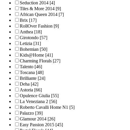
Seduction 2014
[4]
Tiles & More 2014
[9]
African Queen 2014
[7]
Brix
[17]
RollOver Fashion
[9]
Anthea
[18]
Girotondo
[57]
Letizia
[31]
Bohemian
[50]
Kids@Home
[41]
Charming Florals
[27]
Talento
[46]
Toscana
[48]
Brilliante
[24]
Deha
[42]
Astoria
[66]
Opulence Giulia
[55]
La Veneziana 2
[56]
Roberto Cavalli Home N1
[5]
Palazzo
[39]
Glamour 2014
[26]
Easy Passion 2015
[45]