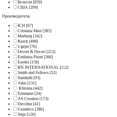
Бельгия
[859]
США
[209]
Производитель:
ICH
[67]
Cristiana Masi
[385]
Marburg
[342]
Rasch
[498]
Ugepa
[70]
Decori & Decori
[212]
Emiliana Parati
[266]
Esedra
[158]
BN INTERNATIONAL
[112]
Smith and Fellows
[52]
Sandudd
[93]
Atlas
[131]
Khroma
[442]
Erismann
[24]
AS Creation
[173]
Decofun
[41]
Grandeco
[286]
Sirpi
[120]