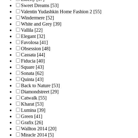
Sweet Dreams
[53]
Valentin Yudashkin Home Fashion 2
[55]
Windermere
[52]
White and Grey
[39]
Vallila
[22]
Elegant
[32]
Favolosa
[41]
Obsession
[48]
Cassata
[44]
Fiducia
[40]
Square
[43]
Sonata
[62]
Quinta
[43]
Back to Nature
[53]
Diamondstreet
[29]
Catwalk
[55]
Kharat
[53]
Lumina
[39]
Green
[41]
Grafix
[26]
Wallton 2014
[20]
Miracle 2014
[5]