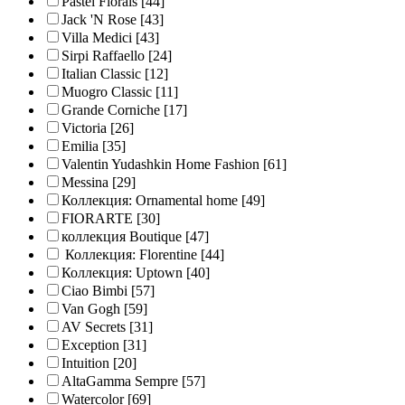
Pastel Florals
[44]
Jack 'N Rose
[43]
Villa Medici
[43]
Sirpi Raffaello
[24]
Italian Classic
[12]
Muogro Сlassic
[11]
Grande Corniche
[17]
Victoria
[26]
Emilia
[35]
Valentin Yudashkin Home Fashion
[61]
Messina
[29]
Коллекция: Ornamental home
[49]
FIORARTE
[30]
коллекция Boutique
[47]
Коллекция: Florentine
[44]
Коллекция: Uptown
[40]
Ciao Bimbi
[57]
Van Gogh
[59]
AV Secrets
[31]
Exception
[31]
Intuition
[20]
AltaGamma Sempre
[57]
Watercolor
[69]