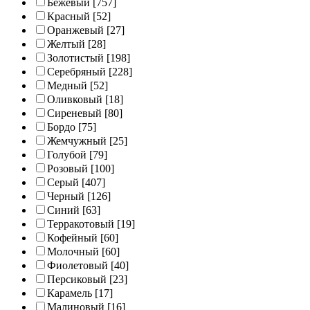
Бежевый
[757]
Красный
[52]
Оранжевый
[27]
Желтый
[28]
Золотистый
[198]
Серебряный
[228]
Медный
[52]
Оливковый
[18]
Сиреневый
[80]
Бордо
[75]
Жемчужный
[25]
Голубой
[79]
Розовый
[100]
Серый
[407]
Черный
[126]
Синий
[63]
Терракотовый
[19]
Кофейный
[60]
Молочный
[60]
Фиолетовый
[40]
Персиковый
[23]
Карамель
[17]
Малиновый
[16]