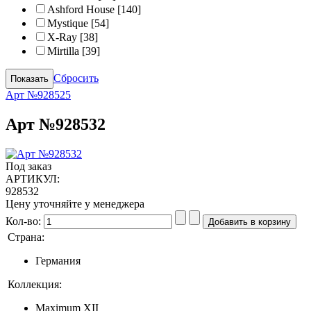
Ashford House
[140]
Mystique
[54]
X-Ray
[38]
Mirtilla
[39]
Сбросить
Арт №928525
Арт №928532
Под заказ
АРТИКУЛ:
928532
Цену уточняйте у менеджера
Кол-во:
Страна:
Германия
Коллекция:
Maximum XII