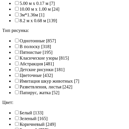
5.00 м x 0.17 м
[7]
10.00 м x 1.00 м
[24]
3м*1.36м
[1]
8.2 м x 0.68 м
[139]
Тип рисунка:
Однотонные
[857]
В полоску
[318]
Пятнистые
[195]
Класические узоры
[815]
Абстракция
[481]
Детские рисунки
[181]
Цветочные
[432]
Имитация шкур животных
[7]
Разветвления, листья
[242]
Папирус, жатка
[52]
Цвет:
Белый
[133]
Зеленый
[165]
Коричневый
[249]