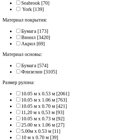
Seabrook
[70]
York
[139]
Материал покрытия:
Бумага
[173]
Винил
[3420]
Акрил
[69]
Материал основы:
Бумага
[574]
Флизелин
[3105]
Размер рулона:
10.05 м x 0.53 м
[2061]
10.05 м x 1.06 м
[763]
10.05 м x 0.70 м
[421]
11,20 м х 0,53 м
[93]
10.05 м x 0.73 м
[92]
25.00 м x 1.06 м
[27]
5.00м x 0.53 м
[11]
10 м x 0.70 м
[39]