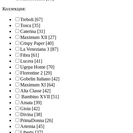
Коллекция:
Treboli
[67]
Tosca
[35]
Caterina
[31]
Maximum XII
[27]
Crispy Paper
[40]
La Veneziana 3
[87]
Fibra
[61]
Lucera
[41]
Ugepa Home
[70]
Florentine 2
[29]
Gobelin Italiano
[42]
Maximum XI
[64]
Alta Classe
[42]
Bambino XVII
[51]
Amata
[39]
Gioia
[42]
Divina
[38]
PrimaDonna
[26]
Artemia
[45]
Liberty
[37]