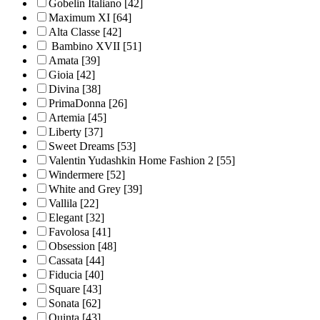
Gobelin Italiano
[42]
Maximum XI
[64]
Alta Classe
[42]
Bambino XVII
[51]
Amata
[39]
Gioia
[42]
Divina
[38]
PrimaDonna
[26]
Artemia
[45]
Liberty
[37]
Sweet Dreams
[53]
Valentin Yudashkin Home Fashion 2
[55]
Windermere
[52]
White and Grey
[39]
Vallila
[22]
Elegant
[32]
Favolosa
[41]
Obsession
[48]
Cassata
[44]
Fiducia
[40]
Square
[43]
Sonata
[62]
Quinta
[43]