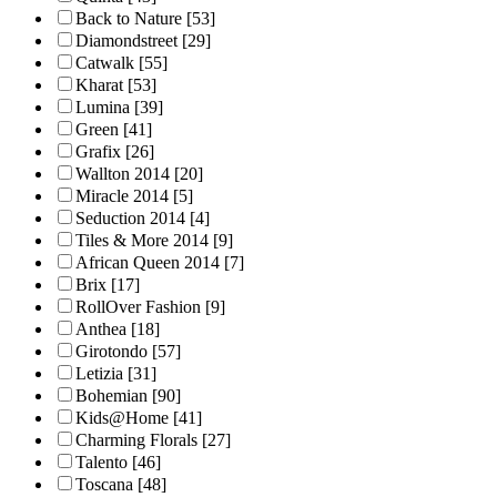
Back to Nature
[53]
Diamondstreet
[29]
Catwalk
[55]
Kharat
[53]
Lumina
[39]
Green
[41]
Grafix
[26]
Wallton 2014
[20]
Miracle 2014
[5]
Seduction 2014
[4]
Tiles & More 2014
[9]
African Queen 2014
[7]
Brix
[17]
RollOver Fashion
[9]
Anthea
[18]
Girotondo
[57]
Letizia
[31]
Bohemian
[90]
Kids@Home
[41]
Charming Florals
[27]
Talento
[46]
Toscana
[48]