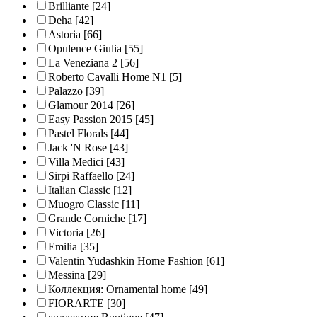
Brilliante
[24]
Deha
[42]
Astoria
[66]
Opulence Giulia
[55]
La Veneziana 2
[56]
Roberto Cavalli Home N1
[5]
Palazzo
[39]
Glamour 2014
[26]
Easy Passion 2015
[45]
Pastel Florals
[44]
Jack 'N Rose
[43]
Villa Medici
[43]
Sirpi Raffaello
[24]
Italian Classic
[12]
Muogro Сlassic
[11]
Grande Corniche
[17]
Victoria
[26]
Emilia
[35]
Valentin Yudashkin Home Fashion
[61]
Messina
[29]
Коллекция: Ornamental home
[49]
FIORARTE
[30]