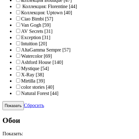
коллекция Boutique
[47]
Коллекция: Florentine
[44]
Коллекция: Uptown
[40]
Ciao Bimbi
[57]
Van Gogh
[59]
AV Secrets
[31]
Exception
[31]
Intuition
[20]
AltaGamma Sempre
[57]
Watercolor
[69]
Ashford House
[140]
Mystique
[54]
X-Ray
[38]
Mirtilla
[39]
color stories
[40]
Natural Forest
[44]
Сбросить
Обои
Показать: