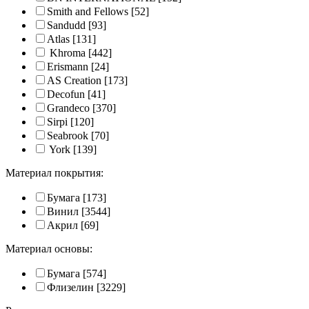
Smith and Fellows
[52]
Sandudd
[93]
Atlas
[131]
Khroma
[442]
Erismann
[24]
AS Creation
[173]
Decofun
[41]
Grandeco
[370]
Sirpi
[120]
Seabrook
[70]
York
[139]
Материал покрытия:
Бумага
[173]
Винил
[3544]
Акрил
[69]
Материал основы:
Бумага
[574]
Флизелин
[3229]