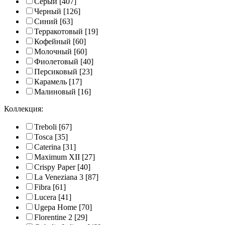
Серый
[407]
Черный
[126]
Синий
[63]
Терракотовый
[19]
Кофейный
[60]
Молочный
[60]
Фиолетовый
[40]
Персиковый
[23]
Карамель
[17]
Малиновый
[16]
Коллекция:
Treboli
[67]
Tosca
[35]
Caterina
[31]
Maximum XII
[27]
Crispy Paper
[40]
La Veneziana 3
[87]
Fibra
[61]
Lucera
[41]
Ugepa Home
[70]
Florentine 2
[29]