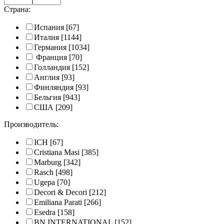
Страна:
Испания
[67]
Италия
[1144]
Германия
[1034]
Франция
[70]
Голландия
[152]
Англия
[93]
Финляндия
[93]
Бельгия
[943]
США
[209]
Производитель:
ICH
[67]
Cristiana Masi
[385]
Marburg
[342]
Rasch
[498]
Ugepa
[70]
Decori & Decori
[212]
Emiliana Parati
[266]
Esedra
[158]
BN INTERNATIONAL
[152]