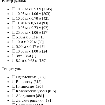
Размер рулона:
10.05 м x 0.53 м
[2145]
10.05 м x 1.06 м
[803]
10.05 м x 0.70 м
[421]
11,20 м х 0,53 м
[93]
10.05 м x 0.73 м
[92]
25.00 м x 1.06 м
[27]
5.00м x 0.53 м
[11]
10 м x 0.70 м
[39]
5.00 м x 0.17 м
[7]
10.00 м x 1.00 м
[24]
3м*1.36м
[1]
8.2 м x 0.68 м
[139]
Тип рисунка:
Однотонные
[897]
В полоску
[318]
Пятнистые
[195]
Класические узоры
[815]
Абстракция
[481]
Детские рисунки
[181]