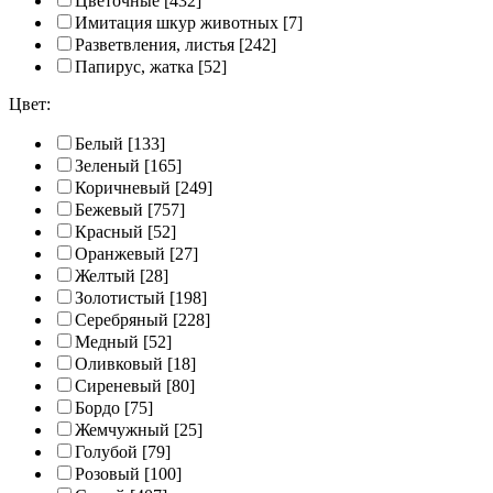
Цветочные
[432]
Имитация шкур животных
[7]
Разветвления, листья
[242]
Папирус, жатка
[52]
Цвет:
Белый
[133]
Зеленый
[165]
Коричневый
[249]
Бежевый
[757]
Красный
[52]
Оранжевый
[27]
Желтый
[28]
Золотистый
[198]
Серебряный
[228]
Медный
[52]
Оливковый
[18]
Сиреневый
[80]
Бордо
[75]
Жемчужный
[25]
Голубой
[79]
Розовый
[100]