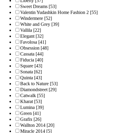
Liberty
[37]
Sweet Dreams
[53]
Valentin Yudashkin Home Fashion 2
[55]
Windermere
[52]
White and Grey
[39]
Vallila
[22]
Elegant
[32]
Favolosa
[41]
Obsession
[48]
Cassata
[44]
Fiducia
[40]
Square
[43]
Sonata
[62]
Quinta
[43]
Back to Nature
[53]
Diamondstreet
[29]
Catwalk
[55]
Kharat
[53]
Lumina
[39]
Green
[41]
Grafix
[26]
Wallton 2014
[20]
Miracle 2014
[5]