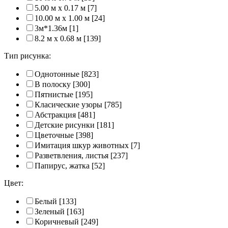
5.00 м x 0.17 м
[7]
10.00 м x 1.00 м
[24]
3м*1.36м
[1]
8.2 м x 0.68 м
[139]
Тип рисунка:
Однотонные
[823]
В полоску
[300]
Пятнистые
[195]
Класические узоры
[785]
Абстракция
[481]
Детские рисунки
[181]
Цветочные
[398]
Имитация шкур животных
[7]
Разветвления, листья
[237]
Папирус, жатка
[52]
Цвет:
Белый
[133]
Зеленый
[163]
Коричневый
[249]