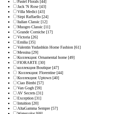
Pastel Florals
[44]
Jack 'N Rose
[43]
Villa Medici
[43]
Sirpi Raffaello
[24]
Italian Classic
[12]
Muogro Сlassic
[11]
Grande Corniche
[17]
Victoria
[26]
Emilia
[35]
Valentin Yudashkin Home Fashion
[61]
Messina
[29]
Коллекция: Ornamental home
[49]
FIORARTE
[30]
коллекция Boutique
[47]
Коллекция: Florentine
[44]
Коллекция: Uptown
[40]
Ciao Bimbi
[57]
Van Gogh
[59]
AV Secrets
[31]
Exception
[31]
Intuition
[20]
AltaGamma Sempre
[57]
Watercolor
[69]