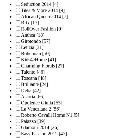
Seduction 2014
[4]
Tiles & More 2014
[9]
African Queen 2014
[7]
Brix
[17]
RollOver Fashion
[9]
Anthea
[18]
Girotondo
[57]
Letizia
[31]
Bohemian
[50]
Kids@Home
[41]
Charming Florals
[27]
Talento
[46]
Toscana
[48]
Brilliante
[24]
Deha
[42]
Astoria
[66]
Opulence Giulia
[55]
La Veneziana 2
[56]
Roberto Cavalli Home N1
[5]
Palazzo
[39]
Glamour 2014
[26]
Easy Passion 2015
[45]