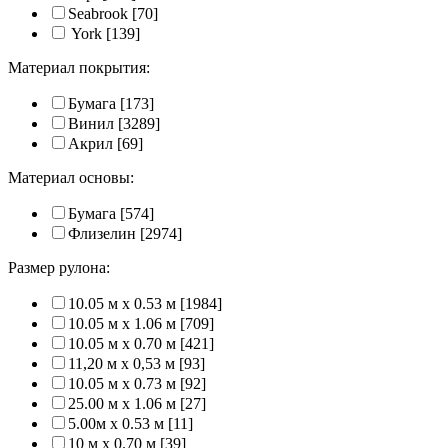
Seabrook
[70]
York
[139]
Материал покрытия:
Бумага
[173]
Винил
[3289]
Акрил
[69]
Материал основы:
Бумага
[574]
Флизелин
[2974]
Размер рулона:
10.05 м x 0.53 м
[1984]
10.05 м x 1.06 м
[709]
10.05 м x 0.70 м
[421]
11,20 м х 0,53 м
[93]
10.05 м x 0.73 м
[92]
25.00 м x 1.06 м
[27]
5.00м x 0.53 м
[11]
10 м x 0.70 м
[39]