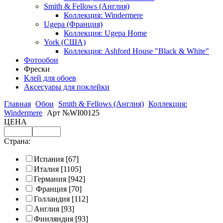
Smith & Fellows (Англия)
Коллекция: Windermere
Ugepa (Франция)
Коллекция: Ugepa Home
York (США)
Коллекция: Ashford House "Black & White"
Фотообои
Фрески
Клей для обоев
Аксесуары для поклейки
Главная
Обои
Smith & Fellows (Англия)
Коллекция:
Windermere
Арт №WI00125
ЦЕНА
Страна:
Испания
[67]
Италия
[1105]
Германия
[942]
Франция
[70]
Голландия
[112]
Англия
[93]
Финляндия
[93]