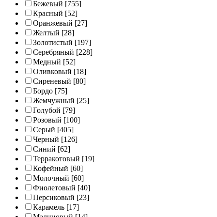
Бежевый
[755]
Красный
[52]
Оранжевый
[27]
Желтый
[28]
Золотистый
[197]
Серебряный
[228]
Медный
[52]
Оливковый
[18]
Сиреневый
[80]
Бордо
[75]
Жемчужный
[25]
Голубой
[79]
Розовый
[100]
Серый
[405]
Черный
[126]
Синий
[62]
Терракотовый
[19]
Кофейный
[60]
Молочный
[60]
Фиолетовый
[40]
Персиковый
[23]
Карамель
[17]
Малиновый
[14]