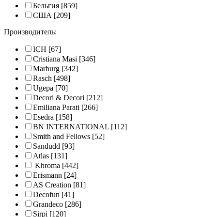
Бельгия
[859]
США
[209]
Производитель:
ICH
[67]
Cristiana Masi
[346]
Marburg
[342]
Rasch
[498]
Ugepa
[70]
Decori & Decori
[212]
Emiliana Parati
[266]
Esedra
[158]
BN INTERNATIONAL
[112]
Smith and Fellows
[52]
Sandudd
[93]
Atlas
[131]
Khroma
[442]
Erismann
[24]
AS Creation
[81]
Decofun
[41]
Grandeco
[286]
Sirpi
[120]