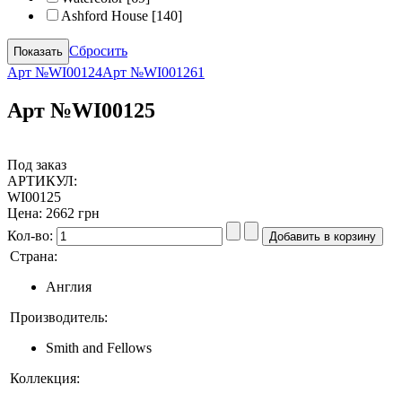
Ashford House
[140]
Сбросить
Арт №WI00124
Арт №WI001261
Арт №WI00125
Под заказ
АРТИКУЛ:
WI00125
Цена:
2662 грн
Кол-во:
Страна:
Англия
Производитель:
Smith and Fellows
Коллекция: