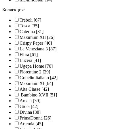
Коллекция:
Treboli
[67]
Tosca
[35]
Caterina
[31]
Maximum XII
[26]
Crispy Paper
[40]
La Veneziana 3
[87]
Fibra
[61]
Lucera
[41]
Ugepa Home
[70]
Florentine 2
[29]
Gobelin Italiano
[42]
Maximum XI
[64]
Alta Classe
[42]
Bambino XVII
[51]
Amata
[39]
Gioia
[42]
Divina
[38]
PrimaDonna
[26]
Artemia
[45]