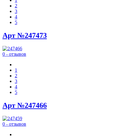
1
2
3
4
5
Арт №247473
0 - отзывов
1
2
3
4
5
Арт №247466
0 - отзывов