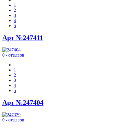
1
2
3
4
5
Арт №247411
0 - отзывов
1
2
3
4
5
Арт №247404
0 - отзывов