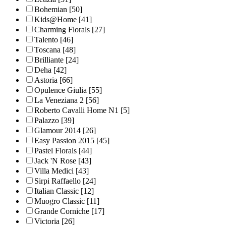
Bohemian
[50]
Kids@Home
[41]
Charming Florals
[27]
Talento
[46]
Toscana
[48]
Brilliante
[24]
Deha
[42]
Astoria
[66]
Opulence Giulia
[55]
La Veneziana 2
[56]
Roberto Cavalli Home N1
[5]
Palazzo
[39]
Glamour 2014
[26]
Easy Passion 2015
[45]
Pastel Florals
[44]
Jack 'N Rose
[43]
Villa Medici
[43]
Sirpi Raffaello
[24]
Italian Classic
[12]
Muogro Сlassic
[11]
Grande Corniche
[17]
Victoria
[26]