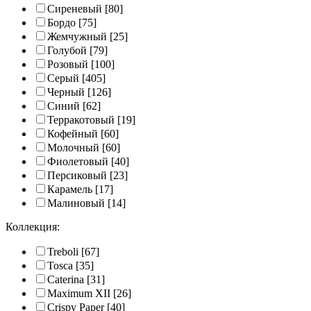
Сиреневый
[80]
Бордо
[75]
Жемчужный
[25]
Голубой
[79]
Розовый
[100]
Серый
[405]
Черный
[126]
Синий
[62]
Терракотовый
[19]
Кофейный
[60]
Молочный
[60]
Фиолетовый
[40]
Персиковый
[23]
Карамель
[17]
Малиновый
[14]
Коллекция:
Treboli
[67]
Tosca
[35]
Caterina
[31]
Maximum XII
[26]
Crispy Paper
[40]