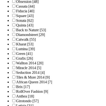
Obsession
[48]
Cassata
[44]
Fiducia
[40]
Square
[43]
Sonata
[62]
Quinta
[43]
Back to Nature
[53]
Diamondstreet
[29]
Catwalk
[55]
Kharat
[53]
Lumina
[39]
Green
[41]
Grafix
[26]
Wallton 2014
[20]
Miracle 2014
[5]
Seduction 2014
[4]
Tiles & More 2014
[9]
African Queen 2014
[7]
Brix
[17]
RollOver Fashion
[9]
Anthea
[18]
Girotondo
[57]
Letizia
[31]