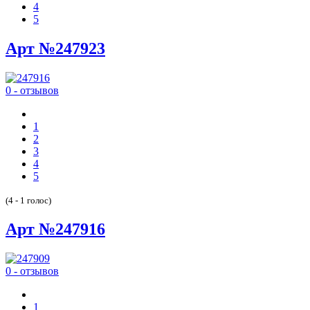
4
5
Арт №247923
0 - отзывов
1
2
3
4
5
(4 - 1 голос)
Арт №247916
0 - отзывов
1