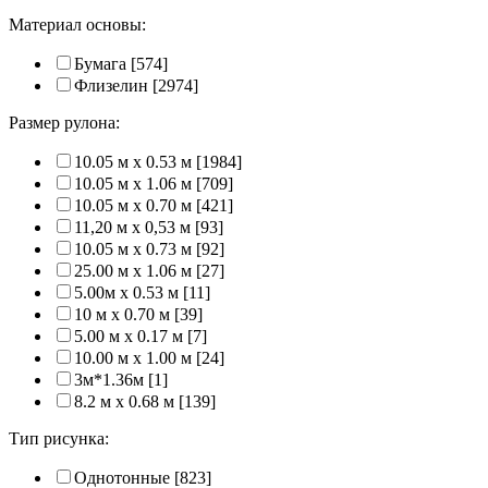
Материал основы:
Бумага
[574]
Флизелин
[2974]
Размер рулона:
10.05 м x 0.53 м
[1984]
10.05 м x 1.06 м
[709]
10.05 м x 0.70 м
[421]
11,20 м х 0,53 м
[93]
10.05 м x 0.73 м
[92]
25.00 м x 1.06 м
[27]
5.00м x 0.53 м
[11]
10 м x 0.70 м
[39]
5.00 м x 0.17 м
[7]
10.00 м x 1.00 м
[24]
3м*1.36м
[1]
8.2 м x 0.68 м
[139]
Тип рисунка:
Однотонные
[823]