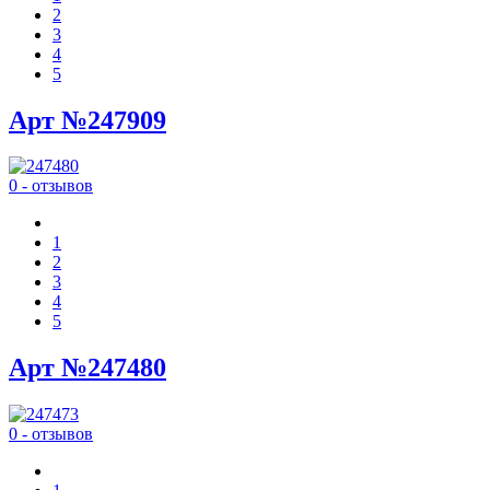
2
3
4
5
Арт №247909
0 - отзывов
1
2
3
4
5
Арт №247480
0 - отзывов