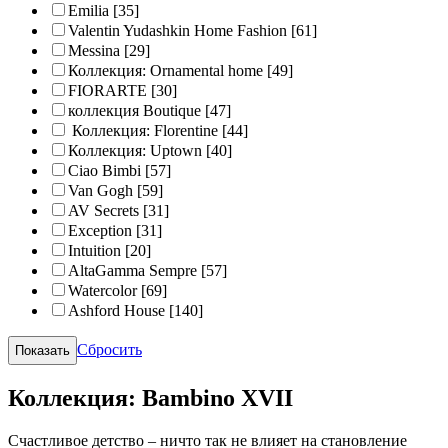
Emilia
[35]
Valentin Yudashkin Home Fashion
[61]
Messina
[29]
Коллекция: Ornamental home
[49]
FIORARTE
[30]
коллекция Boutique
[47]
Коллекция: Florentine
[44]
Коллекция: Uptown
[40]
Ciao Bimbi
[57]
Van Gogh
[59]
AV Secrets
[31]
Exception
[31]
Intuition
[20]
AltaGamma Sempre
[57]
Watercolor
[69]
Ashford House
[140]
Сбросить
Коллекция: Bambino XVII
Счастливое детство – ничто так не влияет на становление