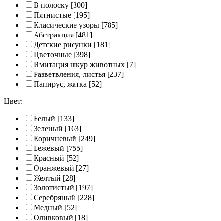
В полоску
[300]
Пятнистые
[195]
Класические узоры
[785]
Абстракция
[481]
Детские рисунки
[181]
Цветочные
[398]
Имитация шкур животных
[7]
Разветвления, листья
[237]
Папирус, жатка
[52]
Цвет:
Белый
[133]
Зеленый
[163]
Коричневый
[249]
Бежевый
[755]
Красный
[52]
Оранжевый
[27]
Желтый
[28]
Золотистый
[197]
Серебряный
[228]
Медный
[52]
Оливковый
[18]