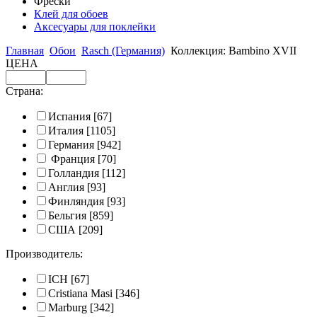
Фрески
Клей для обоев
Аксесуары для поклейки
Главная
Обои
Rasch (Германия)
Коллекция: Bambino XVII
ЦЕНА
Страна:
Испания
[67]
Италия
[1105]
Германия
[942]
Франция
[70]
Голландия
[112]
Англия
[93]
Финляндия
[93]
Бельгия
[859]
США
[209]
Производитель:
ICH
[67]
Cristiana Masi
[346]
Marburg
[342]