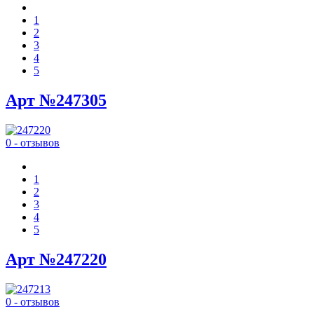
1
2
3
4
5
Арт №247305
0 - отзывов
1
2
3
4
5
Арт №247220
0 - отзывов