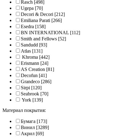
Rasch
[498]
Ugepa
[70]
Decori & Decori
[212]
Emiliana Parati
[266]
Esedra
[158]
BN INTERNATIONAL
[112]
Smith and Fellows
[52]
Sandudd
[93]
Atlas
[131]
Khroma
[442]
Erismann
[24]
AS Creation
[81]
Decofun
[41]
Grandeco
[286]
Sirpi
[120]
Seabrook
[70]
York
[139]
Материал покрытия:
Бумага
[173]
Винил
[3289]
Акрил
[69]