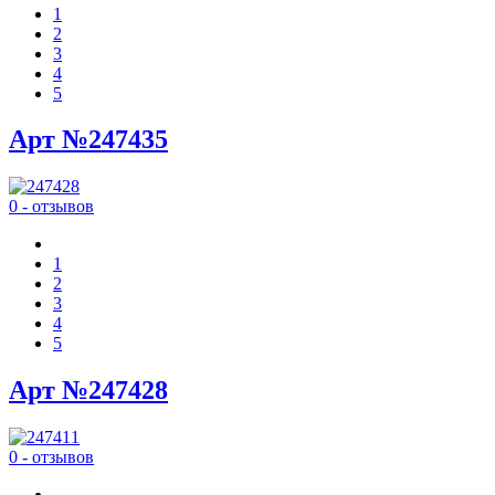
1
2
3
4
5
Арт №247435
0 - отзывов
1
2
3
4
5
Арт №247428
0 - отзывов