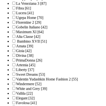
La Veneziana 3
[87]
Fibra
[61]
Lucera
[41]
Ugepa Home
[70]
Florentine 2
[29]
Gobelin Italiano
[42]
Maximum XI
[64]
Alta Classe
[42]
Bambino XVII
[51]
Amata
[39]
Gioia
[42]
Divina
[38]
PrimaDonna
[26]
Artemia
[45]
Liberty
[37]
Sweet Dreams
[53]
Valentin Yudashkin Home Fashion 2
[55]
Windermere
[52]
White and Grey
[39]
Vallila
[22]
Elegant
[32]
Favolosa
[41]