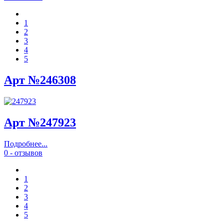
1
2
3
4
5
Арт №246308
Арт №247923
Подробнее...
0 - отзывов
1
2
3
4
5